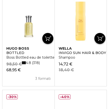
HUGO BOSS
WELLA
BOTTLED
INVIGO SUN HAIR & BODY
Boss Bottled eau de toilette vaporisateur
Shampoo
4.8
318
98,50 €
14,72 €
68,95 €
18,40 €
3 formati
30%
40%