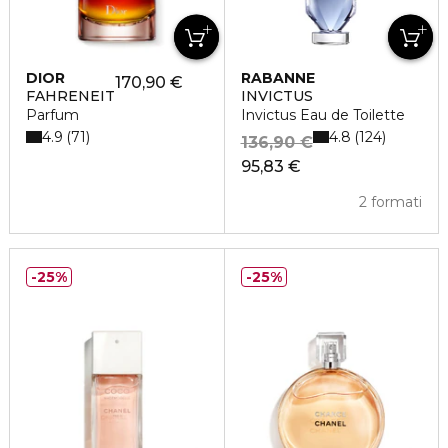
DIOR
RABANNE
170,90 €
FAHRENEIT
INVICTUS
Parfum
Invictus Eau de Toilette
4.9
4.8
71
124
136,90 €
95,83 €
2 formati
25%
25%