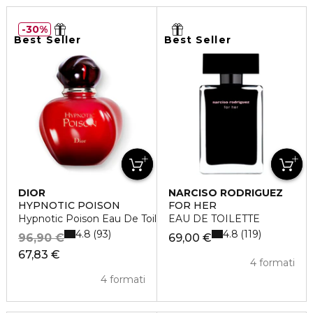
30%
Best Seller
Best Seller
DIOR
NARCISO RODRIGUEZ
HYPNOTIC POISON
FOR HER
Hypnotic Poison Eau De Toilette
EAU DE TOILETTE
4.8
4.8
93
119
96,90 €
69,00 €
67,83 €
4 formati
4 formati