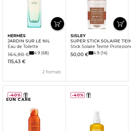
HERMÈS
SISLEY
JARDIN SUR LE NIL
SUPER STICK SOLAIRE TEI
Eau de Toilette
Stick Solaire Teinté Protezion
4.9
4.9
68
14
164,90 €
50,00 €
115,43 €
2 formati
40%
40%
SUN CARE