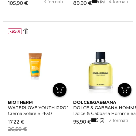
5
5
3 formati
4 formati
105,90 €
89,90 €
35%
BIOTHERM
DOLCE&GABBANA
WATERLOVE YOUTH PROTECTION
DOLCE & GABBANA HOMM
Crema Solare SPF30
Dolce & Gabbana Homme eau d
5
3
2 formati
17,22 €
95,90 €
26,50 €