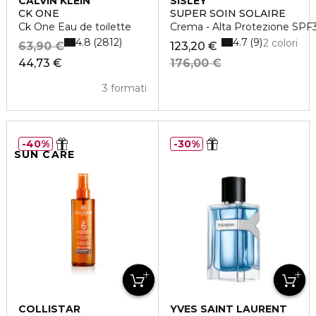
CALVIN KLEIN
SISLEY
CK ONE
SUPER SOIN SOLAIRE
Ck One Eau de toilette
Crema - Alta Protezione SPF
4.8
4.7
2812
9
2 colori
63,90 €
123,20 €
44,73 €
176,00 €
3 formati
40%
30%
SUN CARE
COLLISTAR
YVES SAINT LAURENT