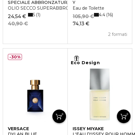
SPECIALE ABBRONZATURA PERFETTA
Y
OLIO SECCO SUPERABBRONZANTE IDRATANTE SPF 6
Eau de Toilette
5
4.4
1
16
24,54 €
105,90 €
40,90 €
74,13 €
2 formati
30%
Eco Design
VERSACE
ISSEY MIYAKE
DYLAN BLUE
L'EAU D'ISSEY POUR HOM