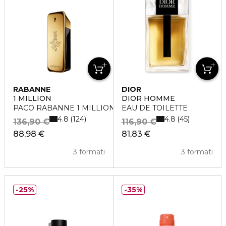
RABANNE
DIOR
1 MILLION
DIOR HOMME
PACO RABANNE 1 MILLION Eau de Toilette
EAU DE TOILETTE
4.8
4.8
124
45
136,90 €
116,90 €
88,98 €
81,83 €
3 formati
3 formati
25%
35%