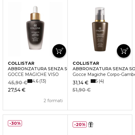
COLLISTAR
COLLISTAR
ABBRONZATURA SENZA SOLE
ABBRONZATURA SENZA S
GOCCE MAGICHE VISO
Gocce Magiche Corpo-Gamb
4.6
5
13
4
45,90 €
31,14 €
27,54 €
51,90 €
2 formati
30%
20%