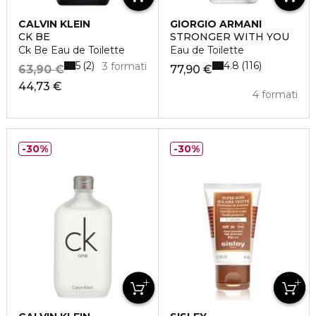
CALVIN KLEIN
GIORGIO ARMANI
CK BE
STRONGER WITH YOU
Ck Be Eau de Toilette
Eau de Toilette
5
4.8
2
116
3 formati
63,90 €
77,90 €
44,73 €
4 formati
30%
30%