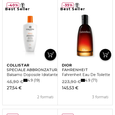
40%
35%
Best Seller
Best Seller
COLLISTAR
DIOR
SPECIALE ABBRONZATURA PERFETTA
FAHRENHEIT
Balsamo Doposole Idratante Restitutivo
Fahrenheit Eau De Toilette
4.9
4.9
19
71
45,90 €
223,90 €
27,54 €
145,53 €
2 formati
3 formati