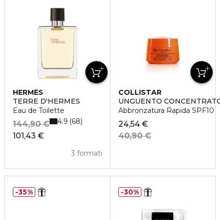
HERMÈS
COLLISTAR
TERRE D'HERMÈS
UNGUENTO CONCENTRAT
Eau de Toilette
Abbronzatura Rapida SPF10
4.9
68
144,90 €
24,54 €
101,43 €
40,90 €
3 formati
35%
30%