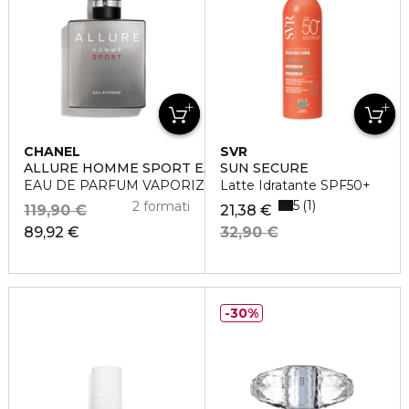
CHANEL
SVR
ALLURE HOMME SPORT EAU EXTRÊME
SUN SECURE
EAU DE PARFUM VAPORIZZATORE
Latte Idratante SPF50+
5
1
2 formati
119,90 €
21,38 €
89,92 €
32,90 €
30%