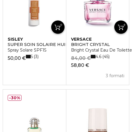
SISLEY
VERSACE
SUPER SOIN SOLAIRE HUILE D'ETÉ CORPS
BRIGHT CRYSTAL
Spray Solare SPF15
Bright Crystal Eau De Toilett
5
4.6
3
45
50,00 €
84,00 €
58,80 €
3 formati
30%