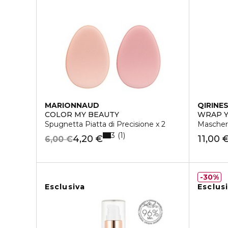
MARIONNAUD
QIRINE
COLOR MY BEAUTY
WRAP Y
Spugnetta Piatta di Precisione x 2
Mascher
3
1
4,20 €
11,00 
6,00 €
30%
Esclusiva
Esclus