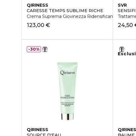
QIRINESS
SVR
CARESSE TEMPS SUBLIME RICHE
SENSIF
Crema Suprema Giovinezza Ridensificante Versione
Trattame
123,00 €
24,50 
30%
Esclus
QIRINESS
QIRINE
SOURCE D'EAU
BAUME