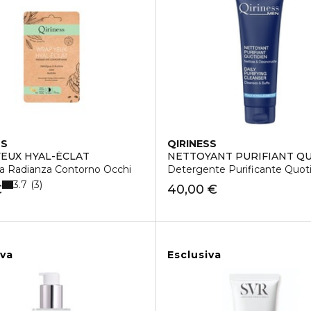
SS
QIRINESS
EUX HYAL-ÉCLAT
NETTOYANT PURIFIANT Q
a Radianza Contorno Occhi
Detergente Purificante Quot
3.7
3
€
40,00 €
iva
Esclusiva