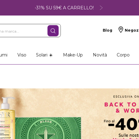
-31% SU 59€ A CARRELLO!
Blog
Negoz
umi
Viso
Solari ☀️
Make-Up
Novità
Corpo