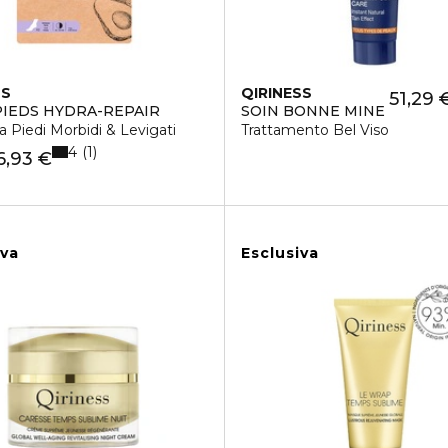
SS
QIRINESS
51,29 
IEDS HYDRA-REPAIR
SOIN BONNE MINE
 Piedi Morbidi & Levigati
Trattamento Bel Viso
4
1
6,93 €
iva
Esclusiva