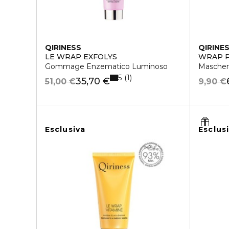
QIRINESS
QIRINE
LE WRAP EXFOLYS
WRAP P
Gommage Enzematico Luminoso
Maschera
5
1
35,70 €
51,00 €
9,90 €
Esclusiva
Esclus