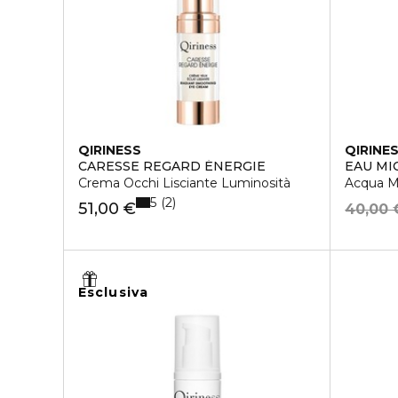
QIRINESS
QIRINE
CARESSE REGARD ÉNERGIE
EAU MI
Crema Occhi Lisciante Luminosità
Acqua Mi
5
2
51,00 €
40,00 
Esclusiva