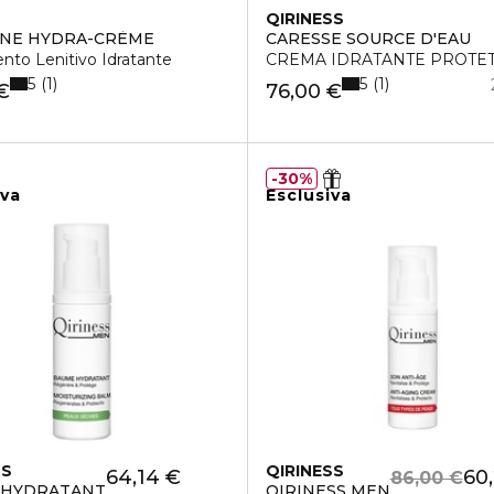
QIRINESS
INE HYDRA-CRÈME
CARESSE SOURCE D'EAU
 Ricca
nto Lenitivo Idratante
CREMA IDRATANTE PROTET
5
5
1
1
€
76,00 €
30%
iva
Esclusiva
SS
QIRINESS
64,14 €
60
86,00 €
 HYDRATANT
QIRINESS MEN