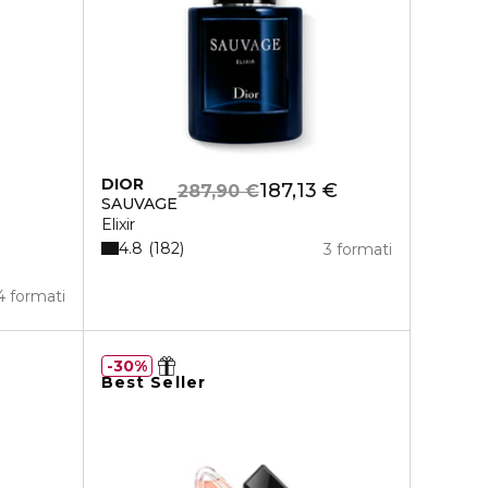
DIOR
187,13 €
287,90 €
SAUVAGE
Elixir
4.8
182
3 formati
4 formati
30%
Best Seller