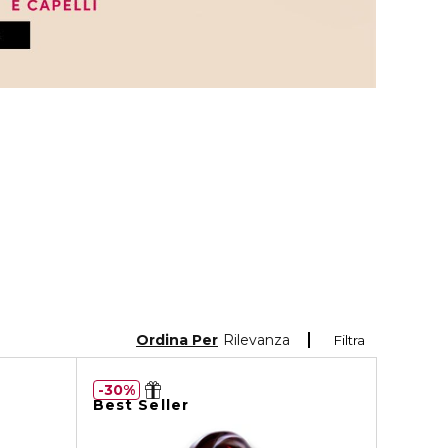
Ordina Per
Rilevanza
Filtra
30%
Best Seller