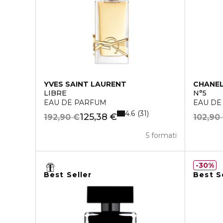
YVES SAINT LAURENT
CHANE
LIBRE
N°5
EAU DE PARFUM
EAU DE
4.6
31
125,38 €
192,90 €
102,90
5 formati
30%
Best Seller
Best S