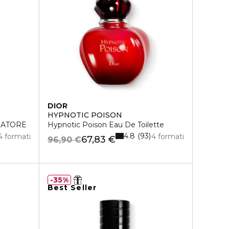
DIOR
HYPNOTIC POISON
ZATORE
Hypnotic Poison Eau De Toilette
4.8
93
4 formati
4 formati
67,83 €
96,90 €
35%
Best Seller