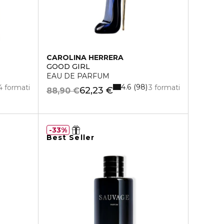
CAROLINA HERRERA
GOOD GIRL
EAU DE PARFUM
4.6
98
4 formati
3 formati
62,23 €
88,90 €
33%
Best Seller