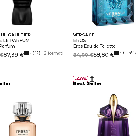
AUL GAULTIER
VERSACE
E LE PARFUM
EROS
Parfum
Eros Eau de Toilette
5
4.6
46
45
2 formati
87,39 €
58,80 €
 €
84,00 €
40%
eller
Best Seller