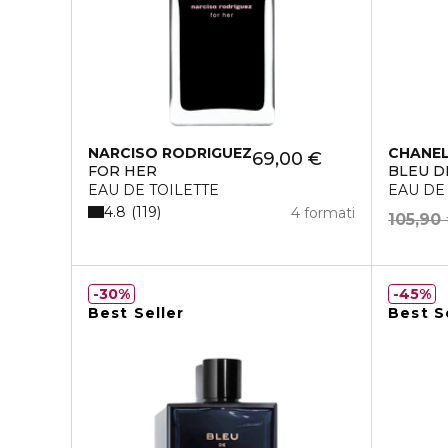
NARCISO RODRIGUEZ
CHANE
69,00 €
FOR HER
BLEU D
EAU DE TOILETTE
EAU DE
4.8
119
4 formati
105,90
30%
45%
Best Seller
Best S