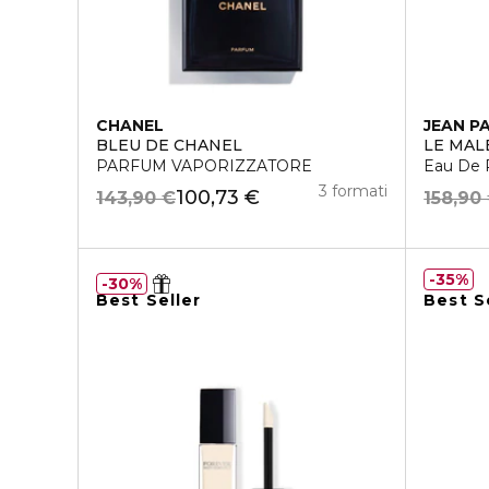
CHANEL
JEAN P
BLEU DE CHANEL
LE MAL
PARFUM VAPORIZZATORE
Eau De 
3 formati
100,73 €
143,90 €
158,90
35%
30%
Best Seller
Best S