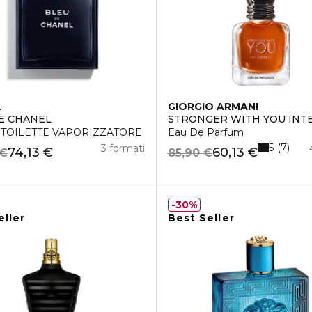
L
GIORGIO ARMANI
E CHANEL
STRONGER WITH YOU INT
 TOILETTE VAPORIZZATORE
Eau De Parfum
5
7
3 formati
74,13 €
60,13 €
 €
85,90 €
30%
eller
Best Seller