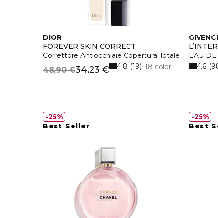
DIOR
GIVENC
FOREVER SKIN CORRECT
L’INTE
Correttore Antiocchiaie Copertura Totale
EAU DE
4.8
4.6
19
9
18 colori
34,23 €
48,90 €
25%
25%
Best Seller
Best S