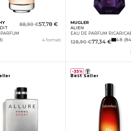
HY
MUGLER
57,78 €
88,90 €
RDIT
ALIEN
 PARFUM
EAU DE PARFUM RICARICA
4.8
8
84
4 formati
77,34 €
128,90 €
35%
eller
Best Seller