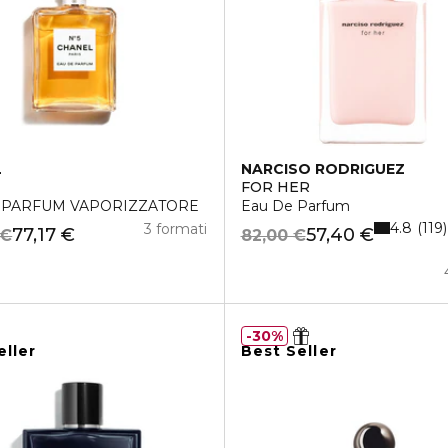
L
NARCISO RODRIGUEZ
FOR HER
 PARFUM VAPORIZZATORE
Eau De Parfum
4.8
119
3 formati
77,17 €
57,40 €
 €
82,00 €
30%
eller
Best Seller