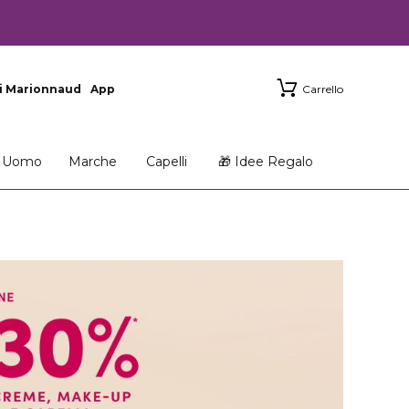
i Marionnaud
App
Carrello
Uomo
Marche
Capelli
🎁 Idee Regalo