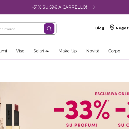
-31% SU 59€ A CARRELLO!
Blog
Negoz
umi
Viso
Solari ☀️
Make-Up
Novità
Corpo