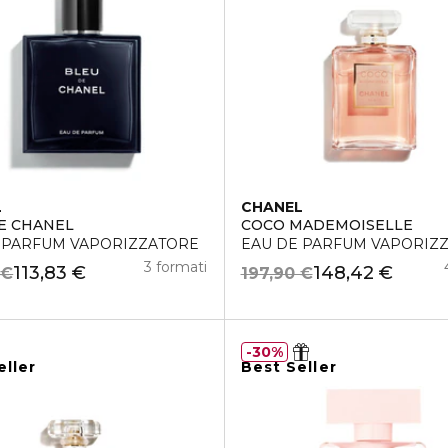
L
CHANEL
E CHANEL
COCO MADEMOISELLE
 PARFUM VAPORIZZATORE
EAU DE PARFUM VAPORIZ
3 formati
113,83 €
148,42 €
 €
197,90 €
30%
eller
Best Seller