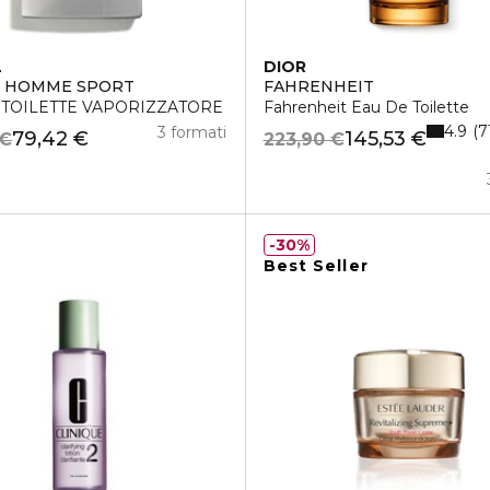
L
DIOR
E HOMME SPORT
FAHRENHEIT
 TOILETTE VAPORIZZATORE
Fahrenheit Eau De Toilette
4.9
7
3 formati
79,42 €
145,53 €
 €
223,90 €
30%
Best Seller