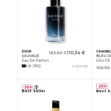
DIOR
CHANE
110,34 €
183,90 €
SAUVAGE
BLEU D
Eau De Parfum
EAU DE
4.8
182
4 formati
169,90
25%
35%
Best Seller
Best S