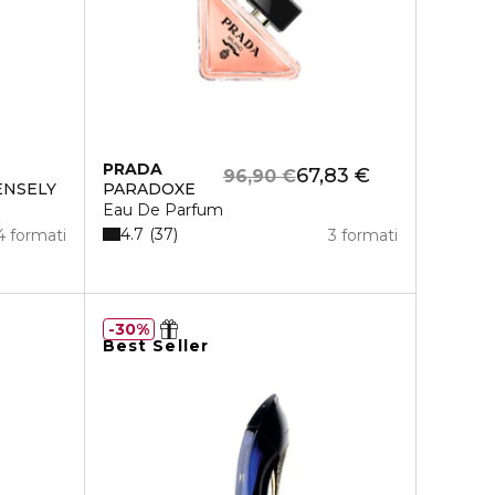
PRADA
67,83 €
96,90 €
ENSELY
PARADOXE
Eau De Parfum
4.7
37
4 formati
3 formati
30%
Best Seller