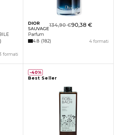
DIOR
90,38 €
134,90 €
SAUVAGE
BILE
Parfum
4.8
182
4 formati
3 formati
40%
Best Seller