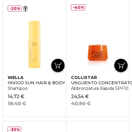
40%
20%
WELLA
COLLISTAR
INVIGO SUN HAIR & BODY
UNGUENTO CONCENTRAT
Shampoo
Abbronzatura Rapida SPF10
14,72 €
24,54 €
18,40 €
40,90 €
35%