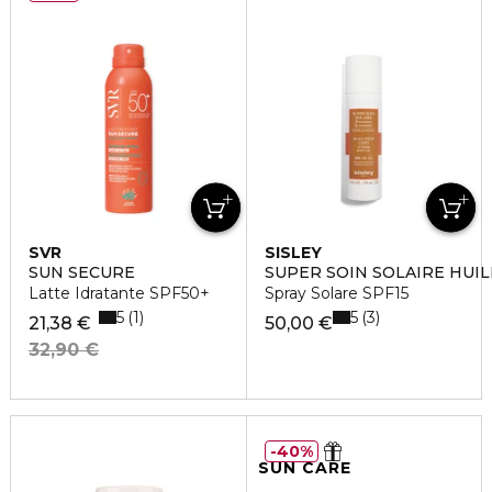
SVR
SISLEY
SUN SECURE
SUPER SOIN SOLAIRE HUIL
Latte Idratante SPF50+
Spray Solare SPF15
5
5
1
3
21,38 €
50,00 €
32,90 €
40%
SUN CARE