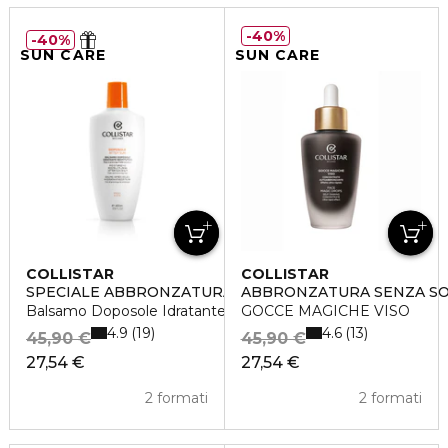
40%
40%
SUN CARE
SUN CARE
COLLISTAR
COLLISTAR
SPECIALE ABBRONZATURA PERFETTA
ABBRONZATURA SENZA S
Balsamo Doposole Idratante Restitutivo
GOCCE MAGICHE VISO
4.9
4.6
19
13
45,90 €
45,90 €
27,54 €
27,54 €
2 formati
2 formati