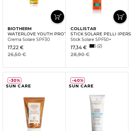
BIOTHERM
COLLISTAR
WATERLOVE YOUTH PROTECTION
STICK SOLARE PELLI IPERS
Crema Solare SPF30
Stick Solare SPF50+
5
2
17,22 €
17,34 €
26,50 €
28,90 €
30%
40%
SUN CARE
SUN CARE