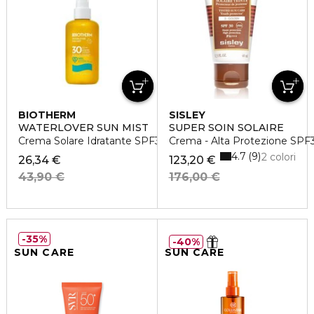
BIOTHERM
SISLEY
WATERLOVER SUN MIST
SUPER SOIN SOLAIRE
Crema Solare Idratante SPF30
Crema - Alta Protezione SPF
4.7
9
2 colori
26,34 €
123,20 €
43,90 €
176,00 €
35%
40%
SUN CARE
SUN CARE