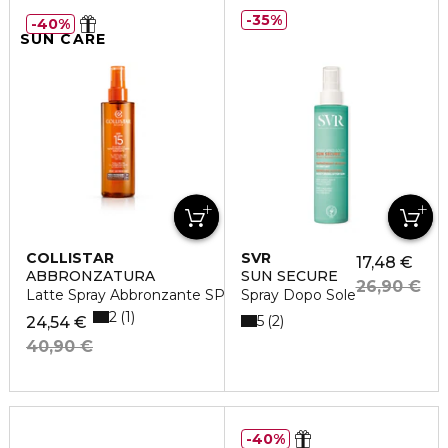
35%
40%
SUN CARE
COLLISTAR
SVR
17,48 €
ABBRONZATURA
SUN SECURE
26,90 €
Latte Spray Abbronzante SPF 15
Spray Dopo Sole
2
1
5
2
24,54 €
40,90 €
40%