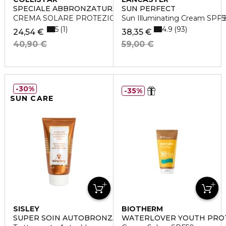
SPECIALE ABBRONZATURA PERFETTA
SUN PERFECT
CREMA SOLARE PROTEZIONE ATTIVA VISO-CORPO SPF 
Sun Illuminating Cream SPF5
5
4.9
1
93
24,54 €
38,35 €
40,90 €
59,00 €
30%
35%
SUN CARE
SISLEY
BIOTHERM
SUPER SOIN AUTOBRONZANT HYDRATANT CORPS
WATERLOVER YOUTH PRO