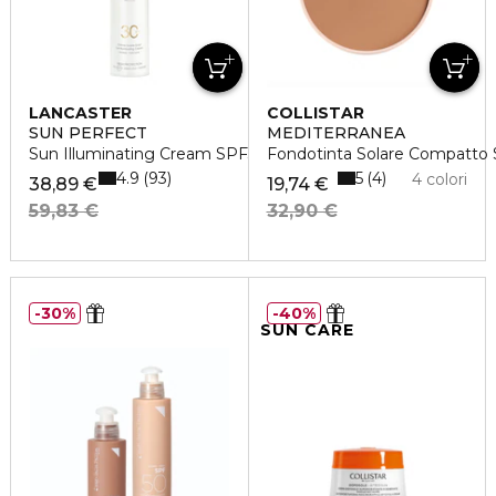
LANCASTER
COLLISTAR
SUN PERFECT
MEDITERRANEA
Sun Illuminating Cream SPF30
Fondotinta Solare Compatto S
4.9
5
93
4
4 colori
38,89 €
19,74 €
59,83 €
32,90 €
30%
40%
SUN CARE