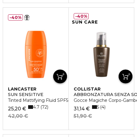
40%
40%
SUN CARE
LANCASTER
COLLISTAR
SUN SENSITIVE
ABBRONZATURA SENZA S
Tinted Mattifying Fluid SPF50
Gocce Magiche Corpo-Gamb
4.7
5
72
4
25,20 €
31,14 €
42,00 €
51,90 €