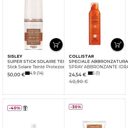
SISLEY
COLLISTAR
SUPER STICK SOLAIRE TEINTÉ SPF 50+
SPECIALE ABBRONZATURA
Stick Solaire Teinté Protezione Molto Alta
SPRAY ABBRONZANTE IDRA
4.9
5
14
1
50,00 €
24,54 €
40,90 €
30%
40%