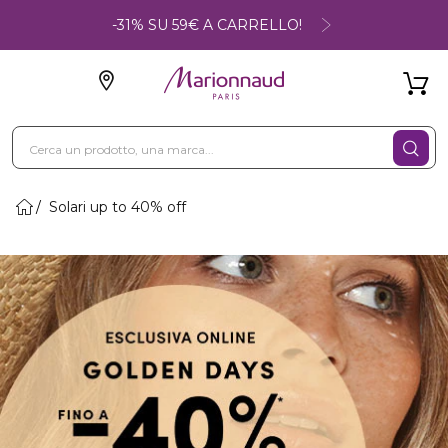
-31% SU 59€ A CARRELLO!
Solari up to 40% off