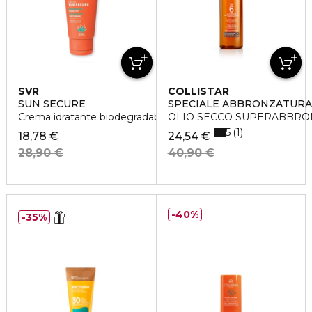
SVR
COLLISTAR
SUN SECURE
SPECIALE ABBRONZATURA
Crema idratante biodegradabile SPF50+
OLIO SECCO SUPERABBRON
5
1
18,78 €
24,54 €
28,90 €
40,90 €
40%
35%