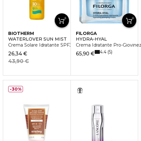
BIOTHERM
FILORGA
WATERLOVER SUN MIST
HYDRA-HYAL
Crema Solare Idratante SPF30
Crema Idratante Pro-Giovine
4.4
5
26,34 €
65,90 €
43,90 €
30%