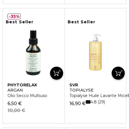
35%
Best Seller
Best Seller
PHYTORELAX
SVR
ARGAN
TOPIALYSE
Olio Secco Multiuso
Topialyse Huile Lavante Mice
4.8
29
6,50 €
16,90 €
10,00 €