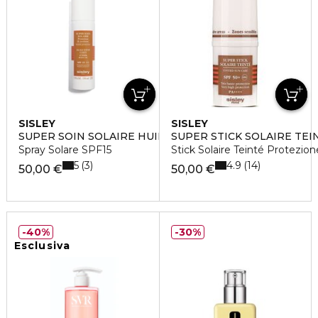
SISLEY
SISLEY
SUPER SOIN SOLAIRE HUILE D'ETÉ CORPS
SUPER STICK SOLAIRE TEI
Spray Solare SPF15
Stick Solaire Teinté Protezion
5
4.9
3
14
50,00 €
50,00 €
40%
30%
Esclusiva