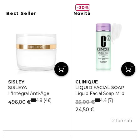
30%
Best Seller
Novità
SISLEY
CLINIQUE
SISLEYA
LIQUID FACIAL SOAP
L'Intégral Anti-Âge
Liquid Facial Soap Mild
4.9
4.4
46
7
496,00 €
35,00 €
24,50 €
2 formati