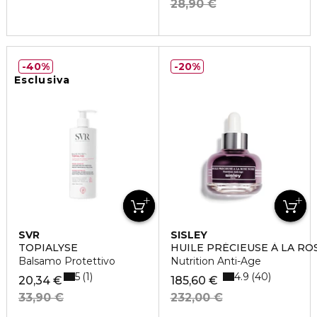
28,90 €
40%
20%
Esclusiva
SVR
SISLEY
TOPIALYSE
HUILE PRÉCIEUSE À LA RO
Balsamo Protettivo
Nutrition Anti-Age
5
4.9
1
40
20,34 €
185,60 €
33,90 €
232,00 €