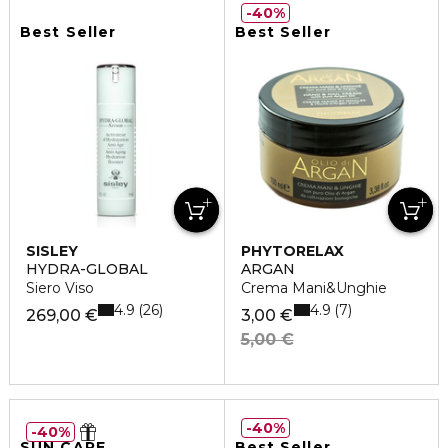
40%
Best Seller
Best Seller
SISLEY
PHYTORELAX
HYDRA-GLOBAL
ARGAN
Siero Viso
Crema Mani&Unghie
4.9
4.9
26
7
269,00 €
3,00 €
5,00 €
40%
40%
SUN CARE
Best Seller