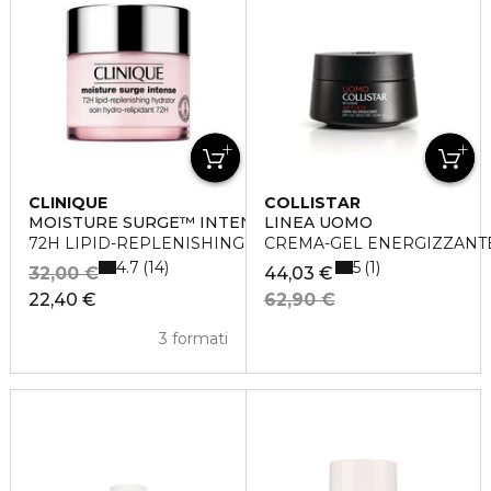
CLINIQUE
COLLISTAR
MOISTURE SURGE™ INTENSE
LINEA UOMO
72H LIPID-REPLENISHING HYDRATOR
CREMA-GEL ENERGIZZANTE 
4.7
5
14
1
32,00 €
44,03 €
22,40 €
62,90 €
3 formati