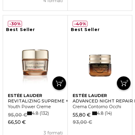
4 formati
30%
40%
Best Seller
Best Seller
ESTÉE LAUDER
ESTÉE LAUDER
REVITALIZING SUPREME +
ADVANCED NIGHT REPAIR 
Youth Power Creme
Crema Contorno Occhi
4.8
4.8
132
14
95,00 €
55,80 €
66,50 €
93,00 €
3 formati