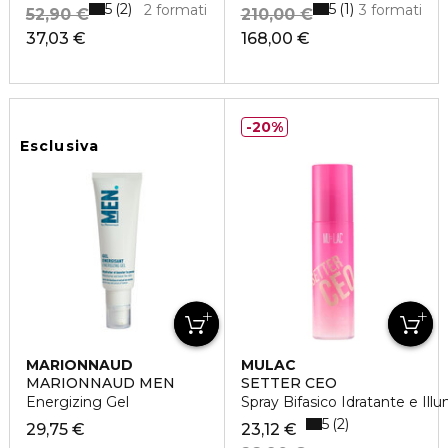
5
5
2
1
2 formati
3 formati
52,90 €
210,00 €
37,03 €
168,00 €
20%
Esclusiva
MARIONNAUD
MULAC
MARIONNAUD MEN
SETTER CEO
Energizing Gel
Spray Bifasico Idratante e Ill
5
2
29,75 €
23,12 €