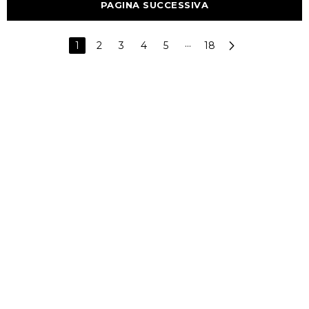
PAGINA SUCCESSIVA
1
2
3
4
5
···
18