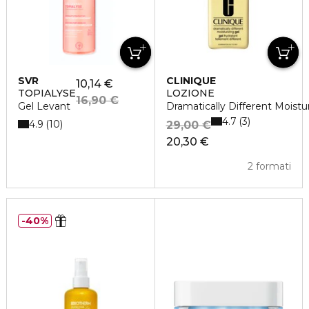
SVR
CLINIQUE
10,14 €
TOPIALYSE
LOZIONE
16,90 €
Gel Levant
Dramatically Different Moistu
4.7
3
4.9
10
29,00 €
20,30 €
2 formati
40%