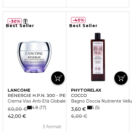
40%
30%
Best Seller
Best Seller
LANCÔME
PHYTORELAX
RÉNERGIE H.P.N. 300 - PEPTIDE CREAM
COCCO
Crema Viso Anti-Età Globale Alta Performance
Bagno Doccia Nutriente Vell
4.8
5
17
5
60,00 €
3,60 €
42,00 €
6,00 €
3 formati