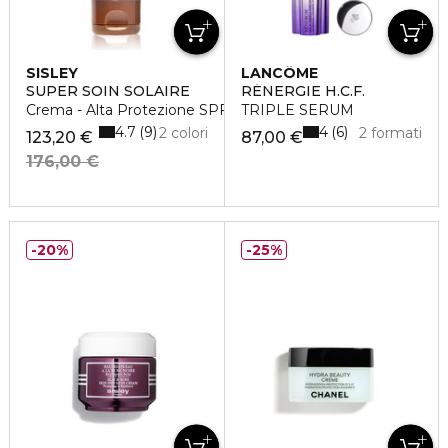
SISLEY
LANCÔME
SUPER SOIN SOLAIRE
RÉNERGIE H.C.F.
Crema - Alta Protezione SPF30
TRIPLE SERUM
4.7
4
9
6
2 colori
2 formati
123,20 €
87,00 €
176,00 €
20%
25%