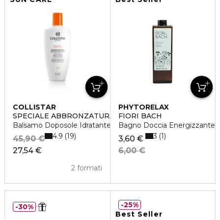
COLLISTAR
PHYTORELAX
SPECIALE ABBRONZATURA PERFETTA
FIORI BACH
Balsamo Doposole Idratante Restitutivo
Bagno Doccia Energizzante
4.9
3
19
1
45,90 €
3,60 €
27,54 €
6,00 €
2 formati
25%
30%
Best Seller