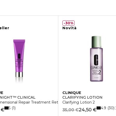
30%
eller
Novità
UE
CLINIQUE
NIGHT™ CLINICAL
CLARIFYING LOTION
mensional Repair Treatment Retinol
Clarifying Lotion 2
5
4.9
1
30
 €
24,50 €
35,00 €