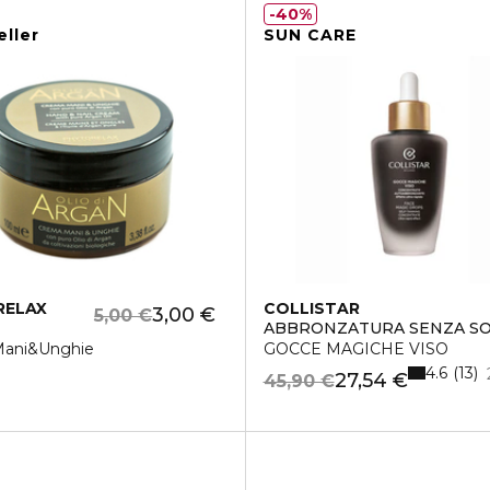
40%
eller
SUN CARE
RELAX
COLLISTAR
3,00 €
5,00 €
ABBRONZATURA SENZA S
Mani&Unghie
GOCCE MAGICHE VISO
4.6
13
27,54 €
45,90 €