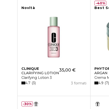
40%
Novità
Best S
CLINIQUE
PHYTO
35,00 €
CLARIFYING LOTION
ARGAN
Clarifying Lotion 3
Crema 
4.7
4.9
3
7
3 formati
30%