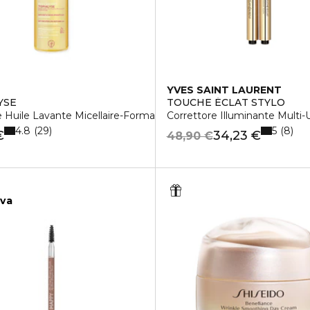
YVES SAINT LAURENT
YSE
TOUCHE ÉCLAT STYLO
e Huile Lavante Micellaire-Formato Convenienza Da 1l
Correttore Illuminante Multi-
4.8
5
29
8
€
34,23 €
48,90 €
iva