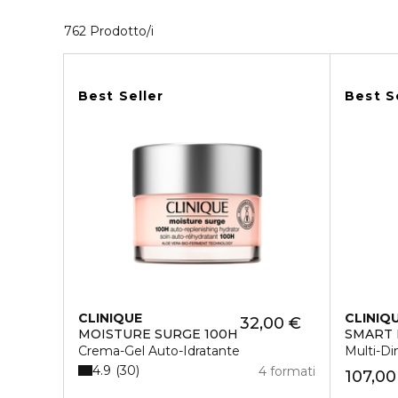
40 Prodotti visualizzati
762 Prodotto/i
Best Seller
Best S
CLINIQUE
CLINIQ
32,00 €
MOISTURE SURGE 100H
SMART 
Crema-Gel Auto-Idratante
Multi-Di
4.9
30
4 formati
107,00