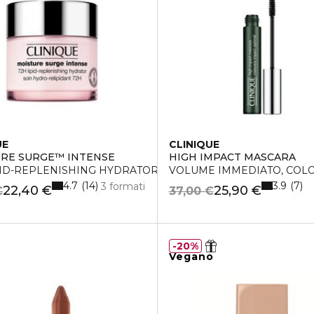
UE
CLINIQUE
RE SURGE™ INTENSE
HIGH IMPACT MASCARA
PID-REPLENISHING HYDRATOR
VOLUME IMMEDIATO, COL
4.7
3.9
14
7
3 formati
22,40 €
25,90 €
€
37,00 €
20%
Vegano