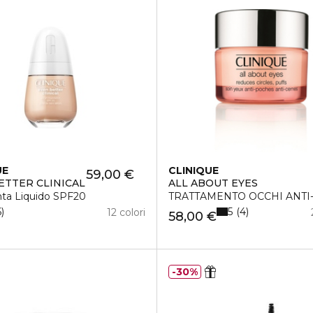
UE
CLINIQUE
59,00 €
ETTER CLINICAL
ALL ABOUT EYES
LIZING CREAM
nta Liquido SPF20
TRATTAMENTO OCCHI ANTI
5
6
4
12 colori
58,00 €
30%