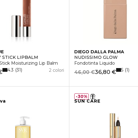
UE
DIEGO DALLA PALMA
 STICK LIPBALM
NUDISSIMO GLOW
tick Moisturizing Lip Balm
Fondotinta Liquido
4.3
5
31
1
2 colori
€
36,80 €
46,00 €
30%
iva
SUN CARE