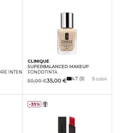
CLINIQUE
SUPERBALANCED MAKEUP
ORE INTENSO
FONDOTINTA
4.7
3
9 colori
35,00 €
50,00 €
35%