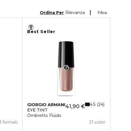
Ordina Per
Rilevanza
Filtra
Best Seller
4.5
24
GIORGIO ARMANI
41,90 €
EYE TINT
Ombretto Fluido
3 formati
21 colori