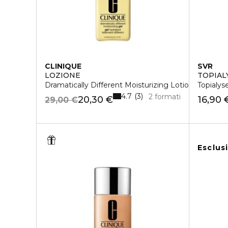
CLINIQUE
SVR
LOZIONE
TOPIAL
Dramatically Different Moisturizing Lotion +
Topialys
4.7
3
2 formati
20,30 €
16,90 
29,00 €
Esclus