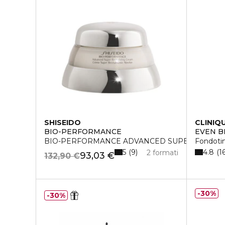
SHISEIDO
CLINIQ
BIO-PERFORMANCE
EVEN B
BIO-PERFORMANCE ADVANCED SUPER REVITA
Fondoti
5
4.8
9
1
2 formati
93,03 €
132,90 €
30%
30%