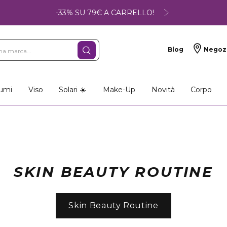
-33% SU 79€ A CARRELLO!
Blog
Negoz
umi
Viso
Solari ☀️
Make-Up
Novità
Corpo
SKIN BEAUTY ROUTINE
Skin Beauty Routine