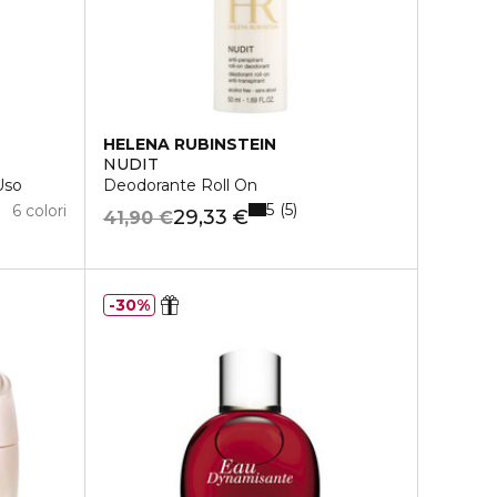
HELENA RUBINSTEIN
NUDIT
Uso
Deodorante Roll On
5
5
6 colori
29,33 €
41,90 €
30%