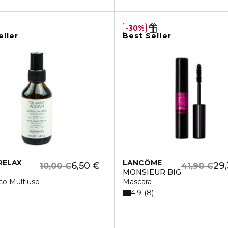
30%
eller
Best Seller
RELAX
LANCÔME
6,50 €
29,
10,00 €
41,90 €
MONSIEUR BIG
co Multiuso
Mascara
4.9
8