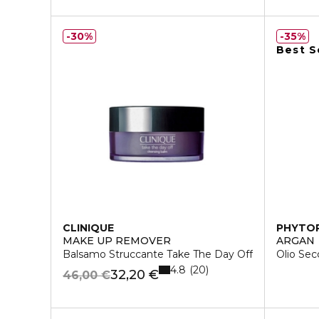
30%
35%
Best S
CLINIQUE
PHYTO
MAKE UP REMOVER
ARGAN
Balsamo Struccante Take The Day Off
Olio Sec
4.8
20
32,20 €
46,00 €