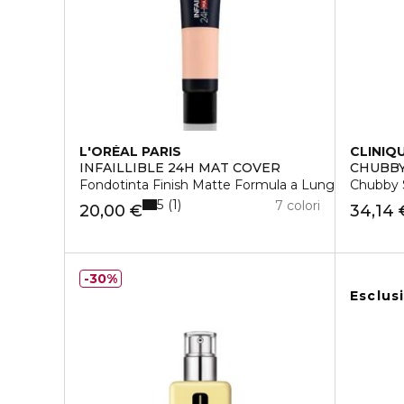
L'ORÉAL PARIS
CLINIQ
INFAILLIBLE 24H MAT COVER
CHUBBY
Fondotinta Finish Matte Formula a Lunga Durata
Chubby S
5
1
7 colori
20,00 €
34,14 
30%
Esclus