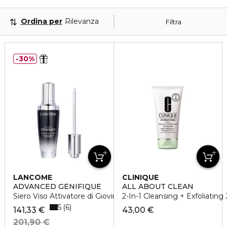
Ordina per
Rilevanza
Filtra
30%
LANCÔME
CLINIQUE
ADVANCED GÉNIFIQUE
ALL ABOUT CLEAN
Siero Viso Attivatore di Giovinezza
2-In-1 Cleansing + Exfoliating 
5
6
141,33 €
43,00 €
201,90 €