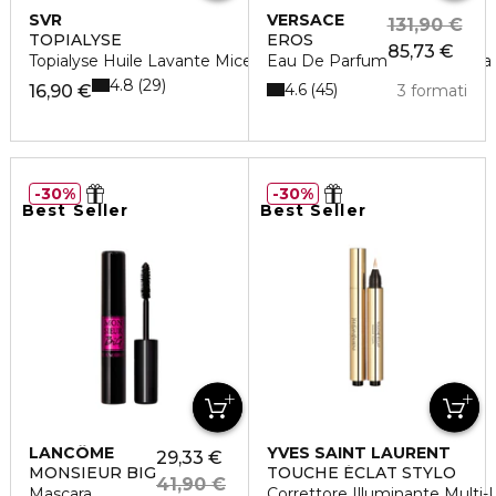
SVR
VERSACE
131,90 €
TOPIALYSE
EROS
85,73 €
Topialyse Huile Lavante Micellaire-Formato Convenienza Da 
Eau De Parfum
4.8
29
4.6
45
16,90 €
3 formati
30%
30%
Best Seller
Best Seller
LANCÔME
YVES SAINT LAURENT
29,33 €
MONSIEUR BIG
TOUCHE ÉCLAT STYLO
41,90 €
Mascara
Correttore Illuminante Multi-