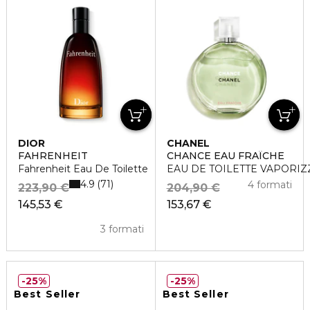
DIOR
CHANEL
FAHRENHEIT
CHANCE EAU FRAÎCHE
Fahrenheit Eau De Toilette
EAU DE TOILETTE VAPORI
4.9
71
4 formati
223,90 €
204,90 €
145,53 €
153,67 €
3 formati
25%
25%
Best Seller
Best Seller