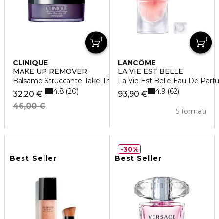
CLINIQUE
LANCÔME
MAKE UP REMOVER
LA VIE EST BELLE
Balsamo Struccante Take The Day Off
La Vie Est Belle Eau De Parf
4.8
4.9
20
62
32,20 €
93,90 €
46,00 €
5 formati
30%
Best Seller
Best Seller