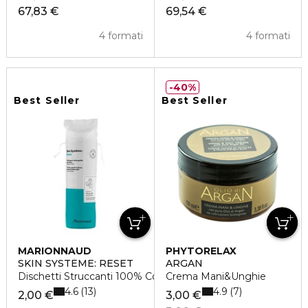
67,83 €
69,54 €
4 formati
4 formati
40%
Best Seller
Best Seller
MARIONNAUD
PHYTORELAX
SKIN SYSTÈME: RESET
ARGAN
Dischetti Struccanti 100% Cotone
Crema Mani&Unghie
4.6
4.9
13
7
2,00 €
3,00 €