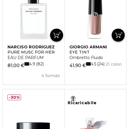
NARCISO RODRIGUEZ
GIORGIO ARMANI
PURE MUSC FOR HER
EYE TINT
EAU DE PARFUM
Ombretto Fluido
4.9
4.5
82
24
21 colori
81,00 €
41,90 €
4 formati
30%
Ricaricabile