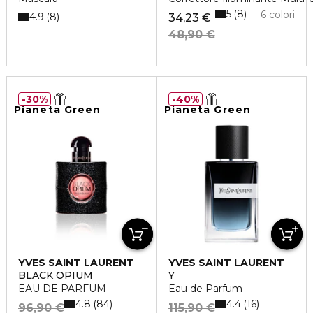
5
8
6 colori
4.9
8
34,23 €
48,90 €
30%
40%
Pianeta Green
Pianeta Green
YVES SAINT LAURENT
YVES SAINT LAURENT
BLACK OPIUM
Y
EAU DE PARFUM
Eau de Parfum
4.8
4.4
84
16
96,90 €
115,90 €