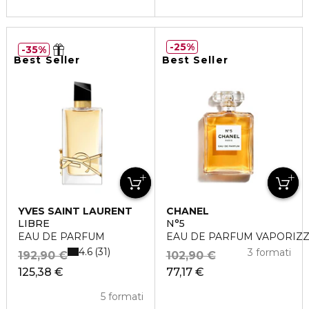
25%
35%
Best Seller
Best Seller
YVES SAINT LAURENT
CHANEL
LIBRE
N°5
EAU DE PARFUM
EAU DE PARFUM VAPORIZ
4.6
31
3 formati
192,90 €
102,90 €
125,38 €
77,17 €
5 formati