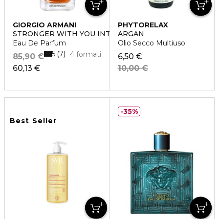
GIORGIO ARMANI
PHYTORELAX
STRONGER WITH YOU INTENSELY
ARGAN
Eau De Parfum
Olio Secco Multiuso
5
7
4 formati
85,90 €
6,50 €
60,13 €
10,00 €
35%
Best Seller