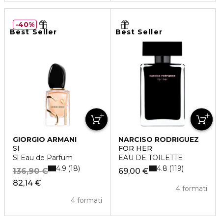
40%
Best Seller
Best Seller
GIORGIO ARMANI
NARCISO RODRIGUEZ
SÌ
FOR HER
Sì Eau de Parfum
EAU DE TOILETTE
4.9
4.8
18
119
136,90 €
69,00 €
82,14 €
4 formati
4 formati