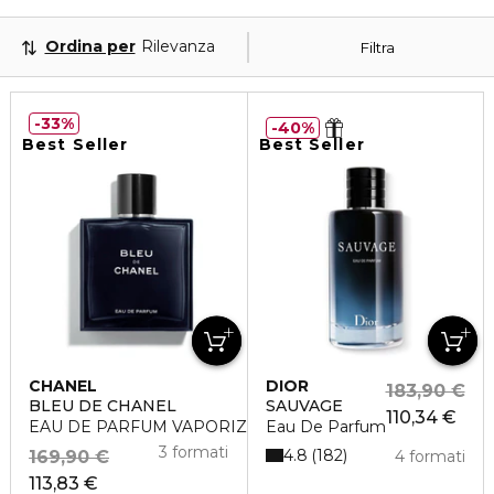
Ordina per
Rilevanza
Filtra
33%
40%
Best Seller
Best Seller
CHANEL
DIOR
183,90 €
BLEU DE CHANEL
SAUVAGE
110,34 €
EAU DE PARFUM VAPORIZZATORE
Eau De Parfum
3 formati
4.8
182
169,90 €
4 formati
113,83 €