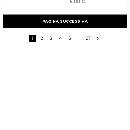
5,00 €
PAGINA SUCCESSIVA
1
2
3
4
5
···
27