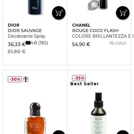
DIOR
CHANEL
DIOR SAUVAGE
ROUGE COCO FLASH
Deodorante Spray
COLORE BRILLANTEZZA E I
4.8
182
18 colori
36,33 €
54,90 €
51,90 €
35%
30%
Best Seller