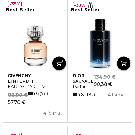
35%
33%
Best Seller
Best Seller
GIVENCHY
DIOR
134,90 €
L’INTERDIT
SAUVAGE
90,38 €
EAU DE PARFUM
Parfum
4.6
98
4.8
182
88,90 €
4 formati
57,78 €
4 formati