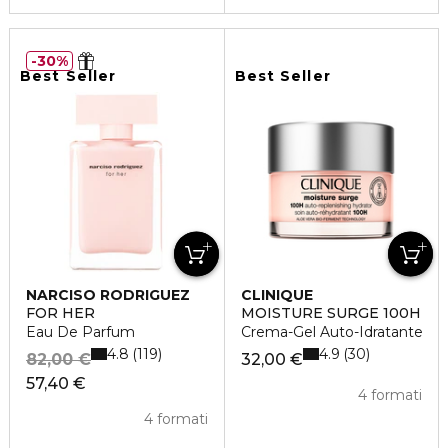
30%
Best Seller
Best Seller
NARCISO RODRIGUEZ
CLINIQUE
FOR HER
MOISTURE SURGE 100H
Eau De Parfum
Crema-Gel Auto-Idratante
4.8
4.9
119
30
82,00 €
32,00 €
57,40 €
4 formati
4 formati