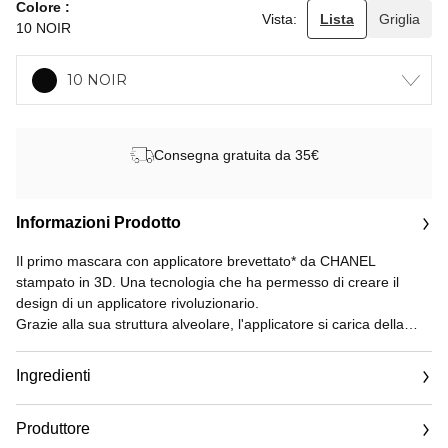
Colore
Vista:
Lista
Griglia
10 NOIR
10 NOIR
Consegna gratuita da 35€
Informazioni Prodotto
Il primo mascara con applicatore brevettato* da CHANEL
stampato in 3D. Una tecnologia che ha permesso di creare il
design di un applicatore rivoluzionario.
Grazie alla sua struttura alveolare, l'applicatore si carica della
giusta quantità di prodotto. Progettato in un materiale unico,
rilascia progressivamente la formula sulle ciglia, sin dalla prima
Ingredienti
applicazione. In un solo gesto, le ciglia sfoggiano un volume
estremo immediato, senza eccesso di prodotto, per un effetto
Produttore
mozzafiato.