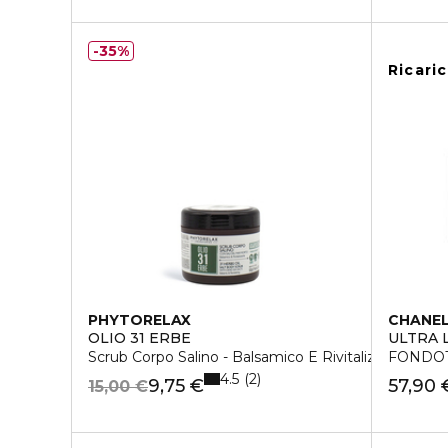
35%
Ricari
PHYTORELAX
CHANE
OLIO 31 ERBE
ULTRA 
Scrub Corpo Salino - Balsamico E Rivitalizzante
FONDOT
4.5
2
9,75 €
57,90 
15,00 €