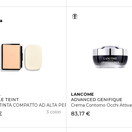
ca
L
LANCÔME
LE TEINT
ADVANCED GÉNIFIQUE
INTA COMPATTO AD ALTA PERFEZIONE
Crema Contorno Occhi Attivatr
3 colori
€
83,17 €