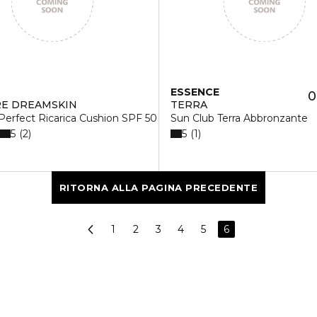
ESSENCE
0
E DREAMSKIN
TERRA
Perfect Ricarica Cushion SPF 50
Sun Club Terra Abbronzante
5
5
2
1
RITORNA ALLA PAGINA PRECEDENTE
1
2
3
4
5
6