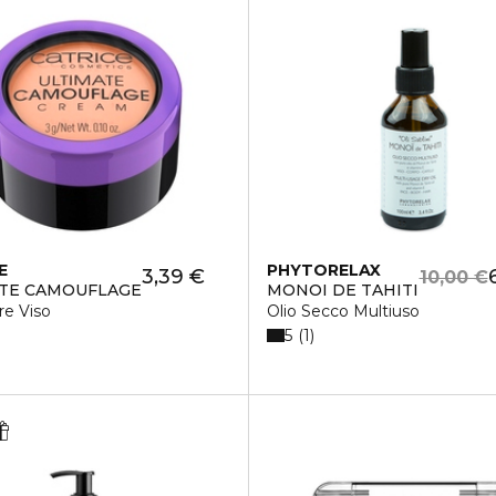
E
PHYTORELAX
3,39 €
10,00 €
TE CAMOUFLAGE
MONOI DE TAHITI
re Viso
Olio Secco Multiuso
5
1