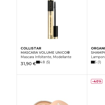
COLLISTAR
ORGANI
MASCARA VOLUME UNICO®
SHAMP
Mascara Infoltente, Modellante
Lampone
4.8
5
5
1
31,90 €
40%