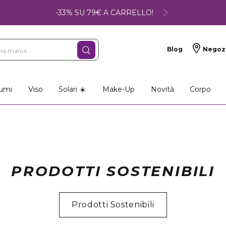
-33% SU 79€ A CARRELLO!
Blog
Negoz
umi
Viso
Solari ☀️
Make-Up
Novità
Corpo
PRODOTTI SOSTENIBILI
Prodotti Sostenibili