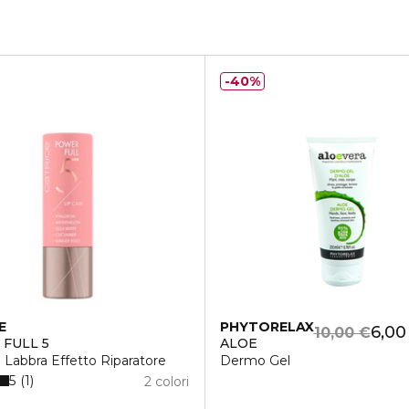
40%
E
PHYTORELAX
6,00
10,00 €
FULL 5
ALOE
Labbra Effetto Riparatore
Dermo Gel
5
1
2 colori