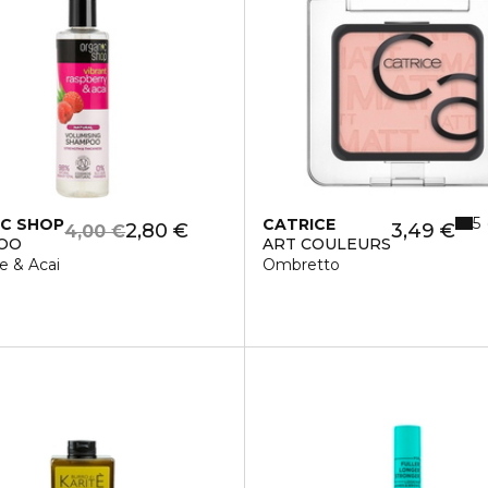
5
C SHOP
CATRICE
2,80 €
3,49 €
4,00 €
OO
ART COULEURS
 & Acai
Ombretto