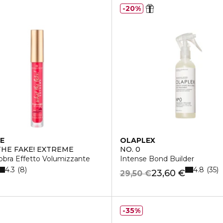
20%
E
OLAPLEX
HE FAKE! EXTREME
NO. 0
bbra Effetto Volumizzante
Intense Bond Builder
4.3
4.8
8
35
23,60 €
29,50 €
35%