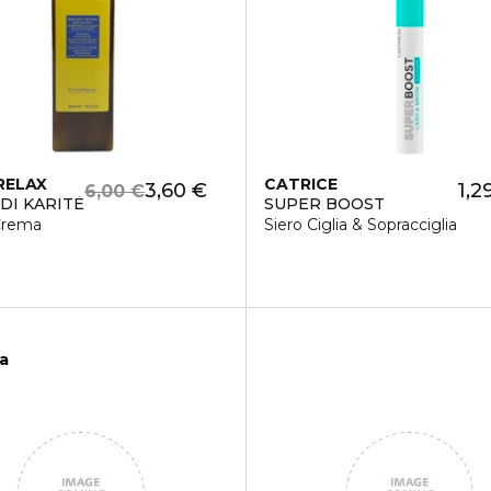
RELAX
CATRICE
3,60 €
1,2
6,00 €
DI KARITÈ
SUPER BOOST
Crema
Siero Ciglia & Sopracciglia
ca