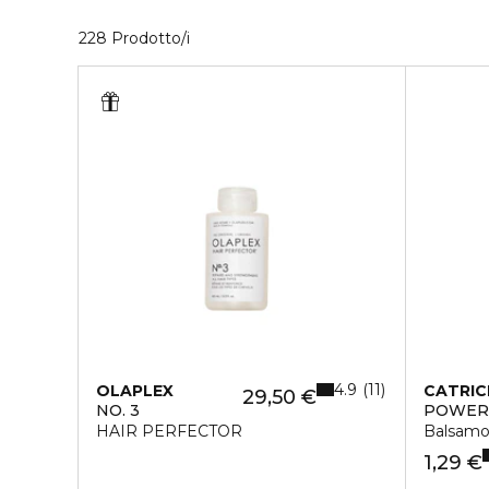
28 Prodotti visualizzati
228 Prodotto/i
4.9
11
OLAPLEX
CATRIC
29,50 €
NO. 3
POWER 
HAIR PERFECTOR
Balsamo 
1,29 €