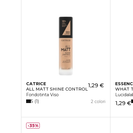
CATRICE
ESSENC
1,29 €
ALL MATT SHINE CONTROL
WHAT T
Fondotinta Viso
Lucidala
5
1
2 colori
1,29 €
35%