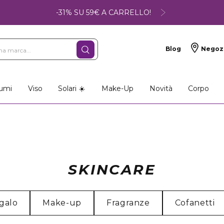
-31% SU 59€ A CARRELLO!
Blog
Negoz
umi
Viso
Solari ☀️
Make-Up
Novità
Corpo
SKINCARE
galo
Make-up
Fragranze
Cofanetti