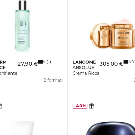
5
4.7
1
ERM
LANCÔME
27,90 €
305,00 €
CE
ABSOLUE
onifiante
Crema Ricca
2 formati
40%