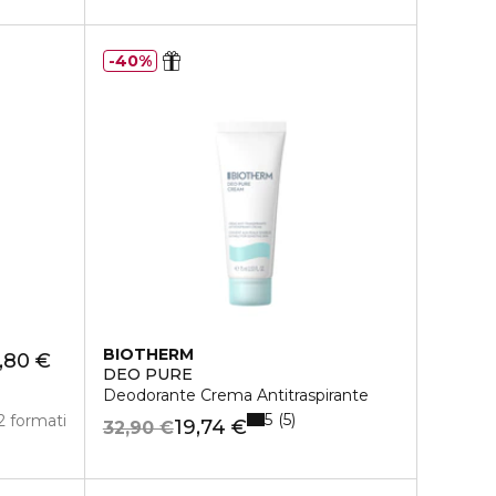
40%
BIOTHERM
,80 €
DEO PURE
Deodorante Crema Antitraspirante
5
5
2 formati
19,74 €
32,90 €