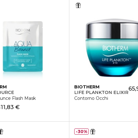
ERM
BIOTHERM
65,
OURCE
LIFE PLANKTON ELIXIR
unce Flash Mask
Contorno Occhi
11,83 €
€
30%