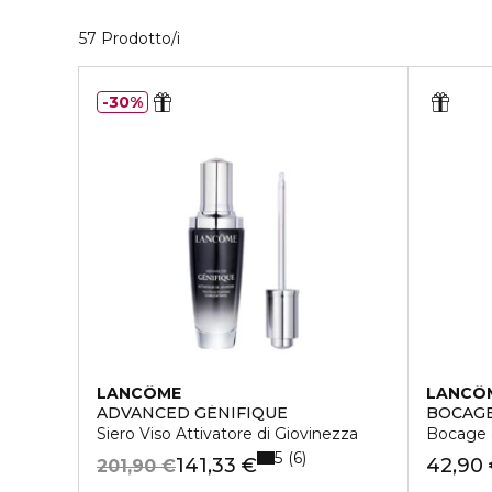
40 Prodotti visualizzati
57 Prodotto/i
30%
LANCÔME
LANCÔ
ADVANCED GÉNIFIQUE
BOCAGE
Siero Viso Attivatore di Giovinezza
Bocage 
5
6
141,33 €
42,90
201,90 €