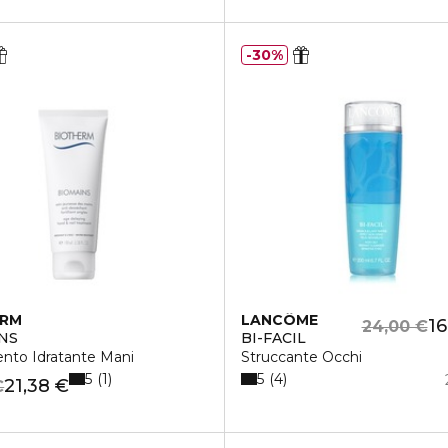
30%
ERM
LANCÔME
16
24,00 €
NS
BI-FACIL
l
nto Idratante Mani
Struccante Occhi
5
5
1
4
21,38 €
€