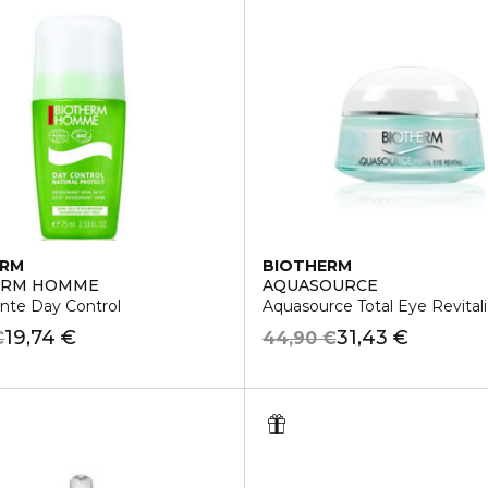
ERM
BIOTHERM
ERM HOMME
AQUASOURCE
nte Day Control
Aquasource Total Eye Revitali
19,74 €
31,43 €
€
44,90 €