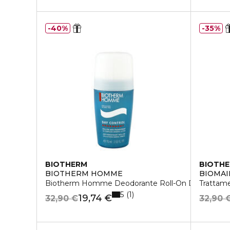
40%
35%
BIOTHERM
BIOTH
BIOTHERM HOMME
BIOMAI
Biotherm Homme Deodorante Roll-On Day Contro
Trattame
5
1
19,74 €
32,90 €
32,90 