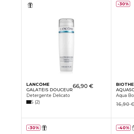
30%
LANCÔME
BIOTH
66,90 €
GALATÉIS DOUCEUR
AQUAS
Detergente Delicato
Aqua Bo
5
2
16,90 
30%
40%