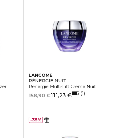
LANCÔME
RÉNERGIE NUIT
zer
Rénergie Multi-Lift Créme Nuit
5
1
111,23 €
158,90 €
35%