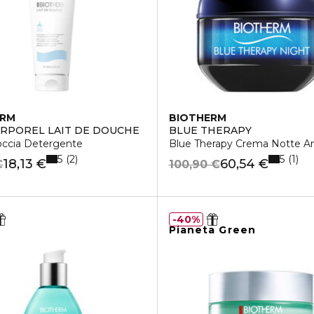
ERM
BIOTHERM
ORPOREL LAIT DE DOUCHE
BLUE THERAPY
occia Detergente
Blue Therapy Crema Notte An
5
5
2
1
18,13 €
60,54 €
€
100,90 €
40%
Pianeta Green