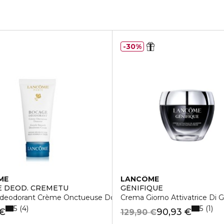
30%
ME
LANCÔME
 DEOD. CREMETU
GÉNIFIQUE
deodorant Crème Onctueuse Douceur
Crema Giorno Attivatrice Di 
5
5
4
1
 €
90,93 €
129,90 €