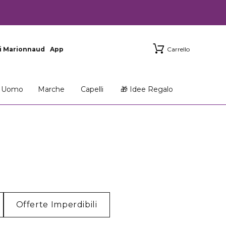
i Marionnaud
App
Carrello
Uomo
Marche
Capelli
🎁 Idee Regalo
Offerte Imperdibili