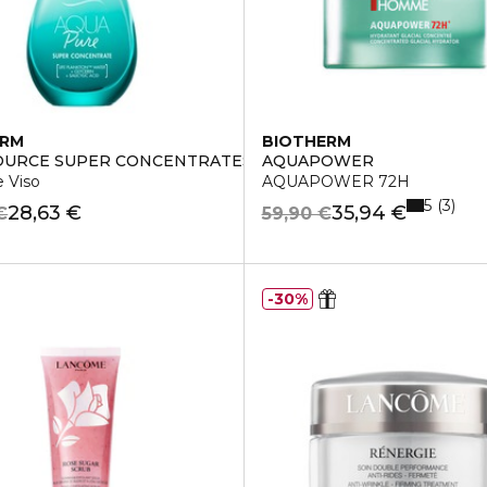
ERM
BIOTHERM
OURCE SUPER CONCENTRATES PURE
AQUAPOWER
e Viso
AQUAPOWER 72H
5
3
28,63 €
35,94 €
€
59,90 €
30%