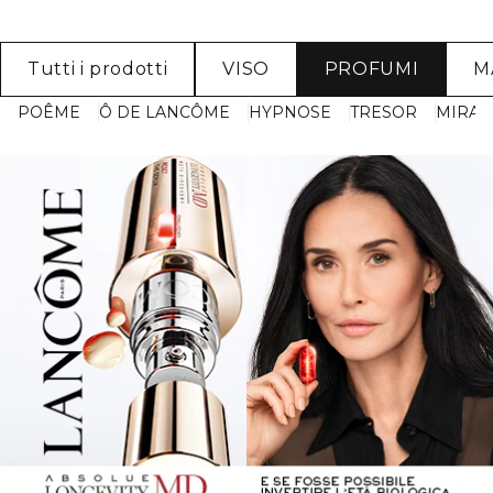
Tutti i prodotti
VISO
PROFUMI
M
POÊME
Ô DE LANCÔME
HYPNOSE
TRESOR
MIRAC