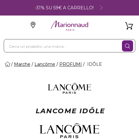
-31% SU 59€ A CARRELLO!
Marche
Lancôme
PROFUMI
IDÔLE
LANCOME IDÔLE