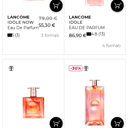
LANCÔME
LANCÔME
79,00 €
IDÔLE NOW
IDÔLE
55,30 €
Eau De Parfum
EAU DE PARFUM
4.8
13
5
3
3 formati
86,90 €
4 formati
30%