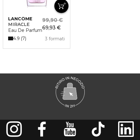
LANCÔME
99,90 €
MIRACLE
69,93 €
Eau De Parfum
4.9
7
3 formati