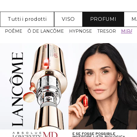
Tutti i prodotti
VISO
PROFUMI
M
POÊME
Ô DE LANCÔME
HYPNOSE
TRESOR
MIRAC