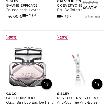
SISLEY
CALVIN KLEIN
66,90 €
BAUME EFFICACE
CK EVERYONE
46,83 €
Baume occhi Levres
Eau De Toilette
4.9
30
4.8
17
146,00 €
3 formati
30%
20%
GUCCI
SISLEY
GUCCI BAMBOO
PHYTO-CERNES ECLAT
Gucci Bamboo Eau De Parfum
Anti-Occhiaie Anti-Borse