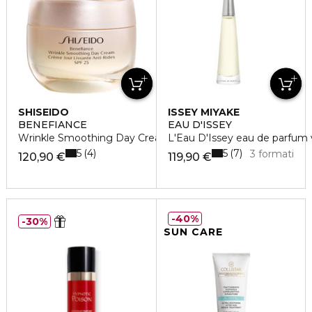
SHISEIDO
ISSEY MIYAKE
BENEFIANCE
EAU D'ISSEY
Wrinkle Smoothing Day Cream SPF 25
L'Eau D'Issey eau de parfum 
5
5
4
7
3 formati
120,90 €
119,90 €
40%
30%
SUN CARE