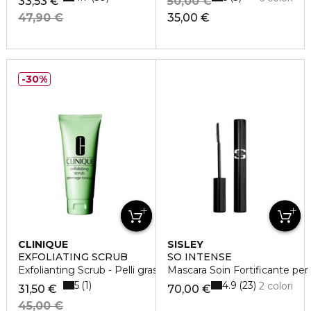
33,53 €
50,00 €
47,90 €
35,00 €
30%
CLINIQUE
SISLEY
EXFOLIATING SCRUB
SO INTENSE
Exfolianting Scrub - Pelli grasse
Mascara Soin Fortificante per 
5
4.9
1
23
2 colori
31,50 €
70,00 €
45,00 €