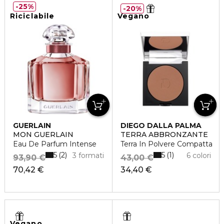
25%
20%
Riciclabile
Vegano
GUERLAIN
DIEGO DALLA PALMA
MON GUERLAIN
TERRA ABBRONZANTE
Eau De Parfum Intense
Terra In Polvere Compatta
5
5
2
1
3 formati
6 colori
93,90 €
43,00 €
70,42 €
34,40 €
Vegano