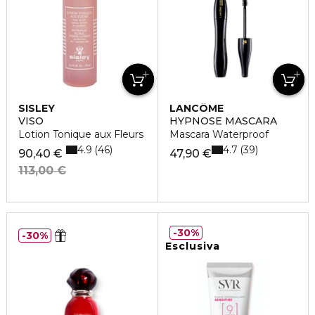
SISLEY
LANCÔME
VISO
HYPNOSE MASCARA
Lotion Tonique aux Fleurs
Mascara Waterproof
4.9
4.7
46
39
90,40 €
47,90 €
113,00 €
30%
30%
Esclusiva