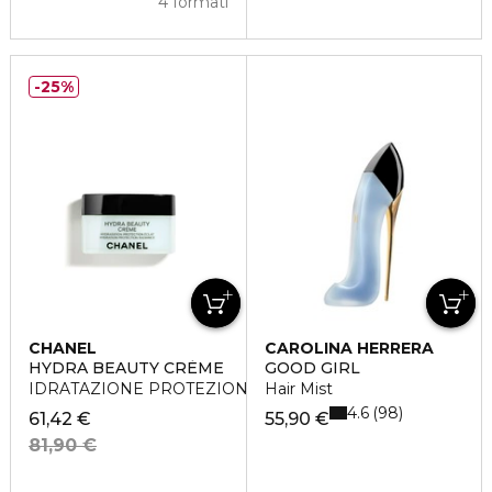
4 formati
25%
CHANEL
CAROLINA HERRERA
HYDRA BEAUTY CRÈME
GOOD GIRL
IDRATAZIONE PROTEZIONE E LUMINOSITÀ - CREMA
Hair Mist
4.6
98
61,42 €
55,90 €
81,90 €