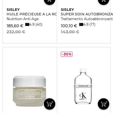
SISLEY
SISLEY
HUILE PRÉCIEUSE À LA ROSE NOIRE
SUPER SOIN AUTOBRONZA
Nutrition Anti-Age
Trattamento Autoabbronzante
4.9
4.9
40
17
185,60 €
100,10 €
232,00 €
143,00 €
30%