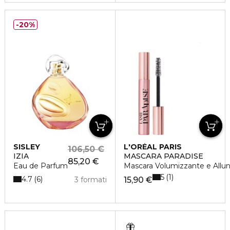
20%
SISLEY
L'ORÉAL PARIS
106,50 €
IZIA
MASCARA PARADISE
85,20 €
Eau de Parfum
Mascara Volumizzante e Allu
5
1
4.7
6
3 formati
15,90 €