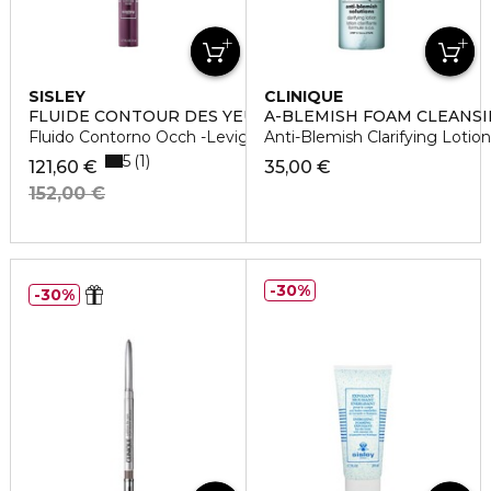
SISLEY
CLINIQUE
FLUIDE CONTOUR DES YEUX À LA ROSE NOIRE
A-BLEMISH FOAM CLEANSI
Fluido Contorno Occh -Leviga, Rivitalizza, Illumina
Anti-Blemish Clarifying Lotion
5
1
121,60 €
35,00 €
152,00 €
30%
30%