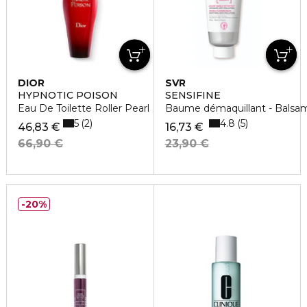
DIOR
SVR
HYPNOTIC POISON
SENSIFINE
Eau De Toilette Roller Pearl
Baume démaquillant - Balsam
5
4.8
2
5
46,83 €
16,73 €
66,90 €
23,90 €
20%