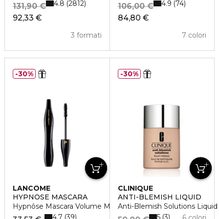
4.8
4.9
2812
74
131,90 €
106,00 €
92,33 €
84,80 €
3 formati
7 colori
30%
30%
LANCÔME
CLINIQUE
HYPNÔSE MASCARA
ANTI-BLEMISH LIQUID
Hypnôse Mascara Volume Modulabile
Anti-Blemish Solutions Liqui
4.7
5
39
3
6 colori