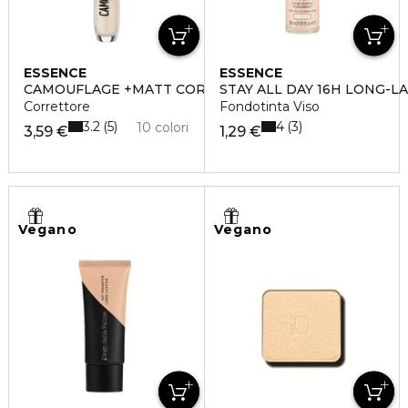
ESSENCE
ESSENCE
CAMOUFLAGE +MATT CORRETTORE
STAY ALL DAY 16H LONG-L
Correttore
Fondotinta Viso
3.2
4
5
3
10 colori
3,59 €
1,29 €
Vegano
Vegano