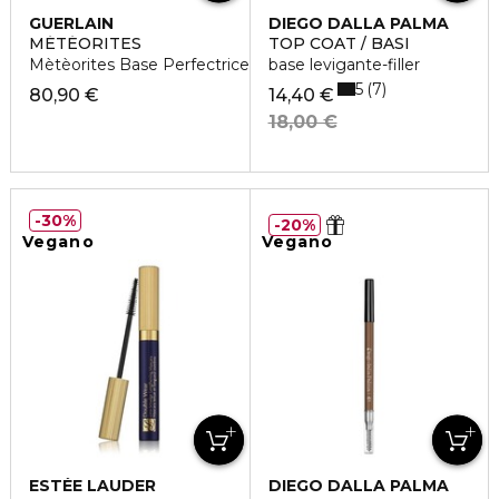
GUERLAIN
DIEGO DALLA PALMA
MÉTÉORITES
TOP COAT / BASI
Mètèorites Base Perfectrice
base levigante-filler
5
7
80,90 €
14,40 €
18,00 €
30%
20%
Vegano
Vegano
ESTÉE LAUDER
DIEGO DALLA PALMA