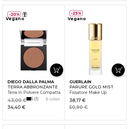
25%
20%
Vegano
Vegano
DIEGO DALLA PALMA
GUERLAIN
TERRA ABBRONZANTE
PARURE GOLD MIST
Terra In Polvere Compatta
Fissatore Make Up
5
1
6 colori
43,00 €
38,17 €
34,40 €
50,90 €