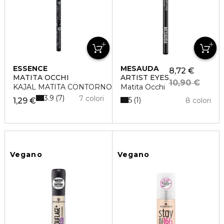
ESSENCE
MESAUDA
8,72 €
MATITA OCCHI
ARTIST EYES
10,90 €
KAJAL MATITA CONTORNO OCCHI
Matita Occhi
3.9
7
7 colori
5
1
1,29 €
8 colori
Vegano
Vegano