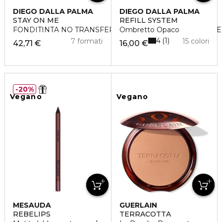
DIEGO DALLA PALMA
DIEGO DALLA PALMA
STAY ON ME
REFILL SYSTEM
FONDITINTA NO TRANSFER LUNGA TENUTA RESISTENTE
Ombretto Opaco
4
1
7 formati
15 colori
42,71 €
16,00 €
20%
Vegano
Vegano
MESAUDA
GUERLAIN
REBELIPS
TERRACOTTA