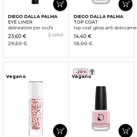
DIEGO DALLA PALMA
DIEGO DALLA PALMA
EYE LINER
TOP COAT
delineatore per occhi
top coat gloss anti sbeccam
2 colori
23,60 €
14,40 €
29,50 €
18,00 €
20%
Vegano
Vegano