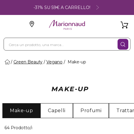
-31% SU 59€ A CARRELLO!
Green Beauty
Vegano
Make-up
MAKE-UP
Make-up
Capelli
Profumi
Tratta
40 Prodotti visualizzati
64 Prodotto/i