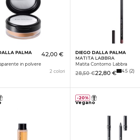
DALLA PALMA
DIEGO DALLA PALMA
42,00 €
MATITA LABBRA
cante
asparente in polvere
Matita Contorno Labbra
4.5
2
2 colori
22,80 €
28,50 €
20%
o
Vegano