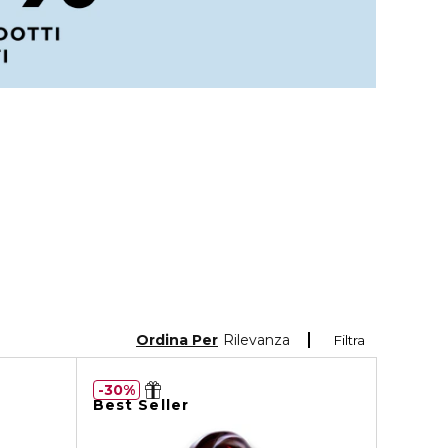
Ordina Per
Rilevanza
Filtra
30%
Best Seller