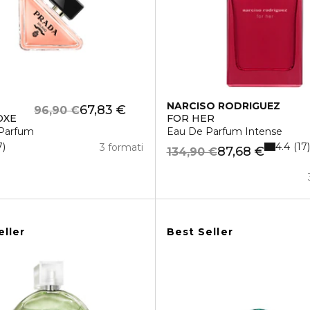
NARCISO RODRIGUEZ
67,83 €
96,90 €
OXE
FOR HER
Parfum
Eau De Parfum Intense
4.4
7
17
3 formati
87,68 €
134,90 €
eller
Best Seller