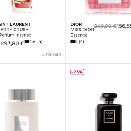
AINT LAURENT
DIOR
156,5
240,90 €
BERRY CRUSH
MISS DIOR
Parfum Intense
Essence
4.8
5
4
4
93,80 €
 €
3 formati
25%