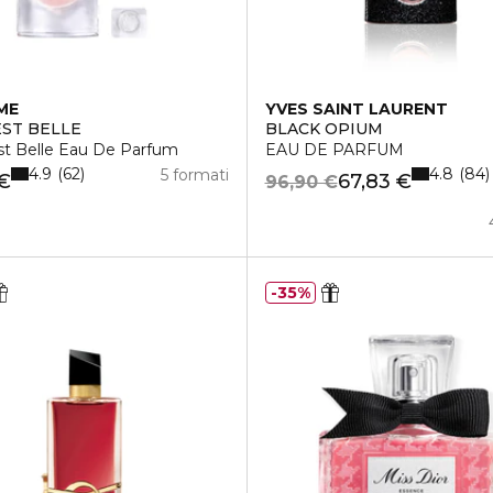
ME
YVES SAINT LAURENT
EST BELLE
BLACK OPIUM
st Belle Eau De Parfum
EAU DE PARFUM
4.9
4.8
62
84
5 formati
 €
67,83 €
96,90 €
35%