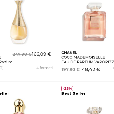
CHANEL
166,09 €
247,90 €
E
COCO MADEMOISELLE
Parfum
EAU DE PARFUM VAPORIZ
32
4 formati
148,42 €
197,90 €
25%
eller
Best Seller