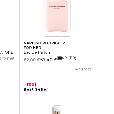
NARCISO RODRIGUEZ
FOR HER
ZATORE
Eau De Parfum
4.8
119
3 formati
57,40 €
82,00 €
4 formati
30%
Best Seller