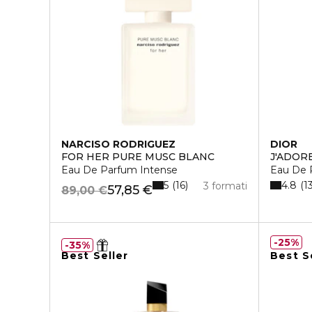
NARCISO RODRIGUEZ
DIOR
FOR HER PURE MUSC BLANC
J'ADOR
Eau De Parfum Intense
Eau De 
5
4.8
16
1
3 formati
57,85 €
89,00 €
25%
35%
Best Seller
Best S