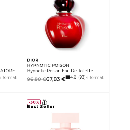
DIOR
HYPNOTIC POISON
ZATORE
Hypnotic Poison Eau De Toilette
4.8
93
4 formati
4 formati
67,83 €
96,90 €
30%
Best Seller