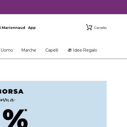
i Marionnaud
App
Carrello
Uomo
Marche
Capelli
🎁 Idee Regalo