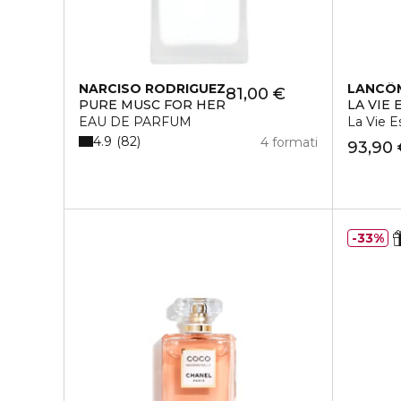
NARCISO RODRIGUEZ
LANCÔ
81,00 €
PURE MUSC FOR HER
LA VIE 
EAU DE PARFUM
La Vie E
4.9
82
4 formati
93,90
33%