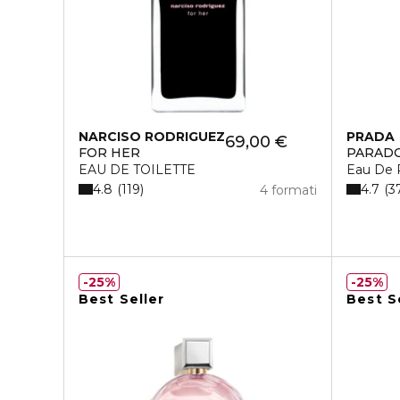
NARCISO RODRIGUEZ
PRADA
69,00 €
FOR HER
PARAD
EAU DE TOILETTE
Eau De 
4.8
4.7
119
3
4 formati
25%
25%
Best Seller
Best S