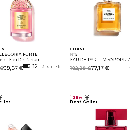
IN
CHANEL
LLEGORIA FORTE
N°5
oom - Eau De Parfum
EAU DE PARFUM VAPORIZ
5
15
3 formati
99,67 €
77,17 €
 €
102,90 €
35%
eller
Best Seller