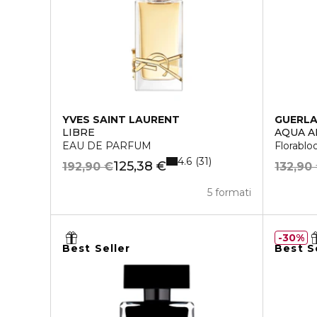
YVES SAINT LAURENT
GUERLA
LIBRE
AQUA A
EAU DE PARFUM
Florabl
4.6
31
125,38 €
192,90 €
132,90
5 formati
30%
Best Seller
Best S