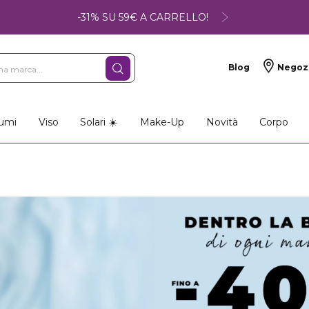
-31% SU 59€ A CARRELLO!
Blog
Negoz
umi
Viso
Solari ☀️
Make-Up
Novità
Corpo