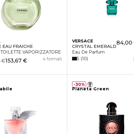
L
VERSACE
84,00
 EAU FRAÎCHE
CRYSTAL EMERALD
 TOILETTE VAPORIZZATORE
Eau De Parfum
5
10
4 formati
153,67 €
 €
30%
abile
Pianeta Green