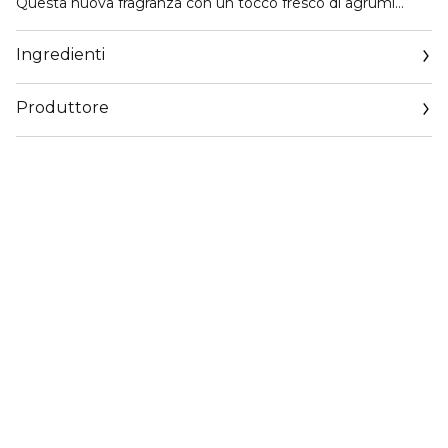
Questa nuova fragranza con un tocco fresco di agrumi
verdi apre a un cuore di fiori bianchi e muschio che
avvolgono la pelle. Soleil Neige sprigiona la purezza del sole
Ingredienti
che illumina la neve alpina: pura, radiosa e vibrante.
Produttore
Email
contactmanufacturer@elcompanies.com