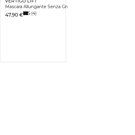
VERTIGO LIFT
Mascara Allungante Senza Grumi e Definizione Scolpita
5
4
47,90 €