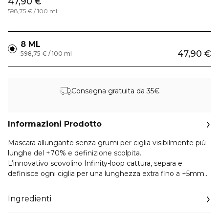
47,90 €
598,75 € / 100 ml
8 ML
47,90 €
598,75 € / 100 ml
Consegna gratuita da 35€
Informazioni Prodotto
Mascara allungante senza grumi per ciglia visibilmente più
lunghe del +70% e definizione scolpita.
L’innovativo scovolino Infinity-loop cattura, separa e
definisce ogni ciglia per una lunghezza extra fino a +5mm
senza grumi. Sviluppata con cura nel corso di 3 anni, la
formula ultra setosa si adatta a look leggeri e naturali, ma
Ingredienti
anche drammatici e intensi, garantendo una durata fino a
24 ore senza sbavature. La formula nutriente è arricchita