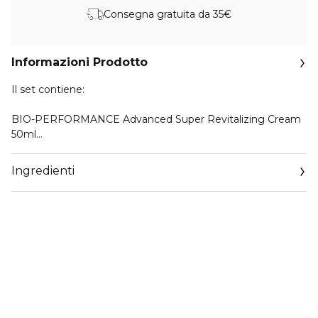
Consegna gratuita da 35€
Informazioni Prodotto
Il set contiene:
BIO-PERFORMANCE Advanced Super Revitalizing Cream
50ml
Una crema anti-età globale per una pelle dall’aspetto
levigato ed elastico.
Ingredienti
Clarifying Cleansing Foam 15ml
Un detergente schiumogeno avvolgente con Micro White
Powder e argilla bianca per rimuovere efficacemente le
impurità.
Treatment Softener 30ml
Una lozione riequilibrante con ingredienti idratanti, anti-età
e antiossidanti.