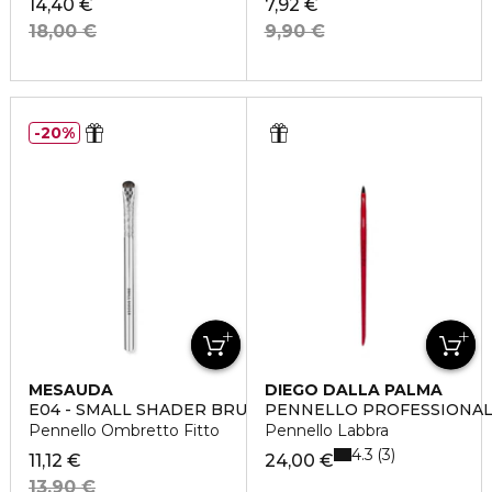
14,40 €
7,92 €
18,00 €
9,90 €
20%
MESAUDA
DIEGO DALLA PALMA
E04 - SMALL SHADER BRUSH
PENNELLO PROFESSIONA
Pennello Ombretto Fitto
Pennello Labbra
4.3
3
11,12 €
24,00 €
13,90 €