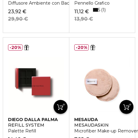
Diffusore Ambiente con Bacchette
Pennello Grafico
5
1
23,92 €
11,12 €
29,90 €
13,90 €
20%
20%
DIEGO DALLA PALMA
MESAUDA
REFILL SYSTEM
MESAUDASKIN
Palette Refill
Microfiber Make-up Remover