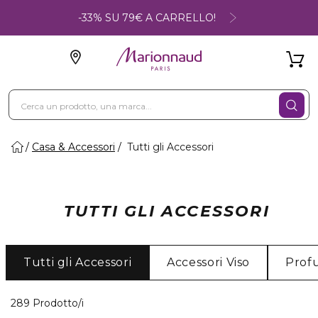
-33% SU 79€ A CARRELLO!
Casa & Accessori
Tutti gli Accessori
TUTTI GLI ACCESSORI
Tutti gli Accessori
Accessori Viso
Prof
40 Prodotti visualizzati
289 Prodotto/i