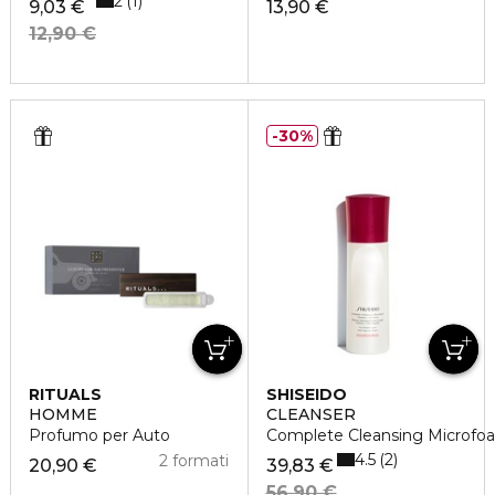
2
1
9,03 €
13,90 €
12,90 €
30%
RITUALS
SHISEIDO
HOMME
CLEANSER
Profumo per Auto
Complete Cleansing Microfo
4.5
2
2 formati
20,90 €
39,83 €
56,90 €