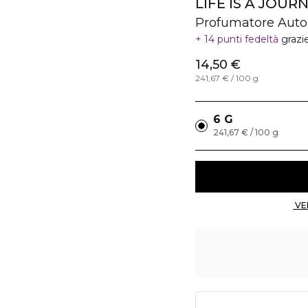
LIFE IS A JOUR
Profumatore Auto
14 punti fedeltà
grazi
14,50 €
241,67 € / 100 g
6 G
241,67 € / 100 g