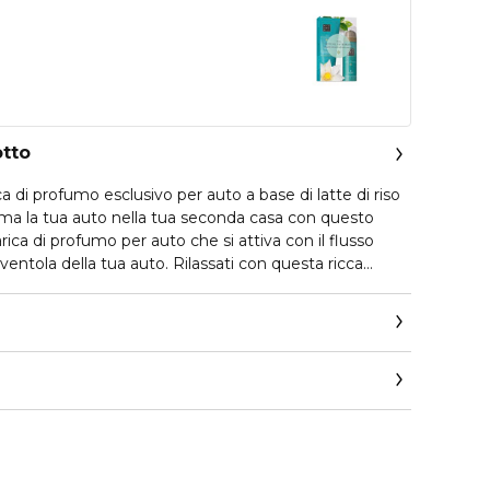
otto
ca di profumo esclusivo per auto a base di latte di riso
sforma la tua auto nella tua seconda casa con questo
arica di profumo per auto che si attiva con il flusso
 ventola della tua auto. Rilassati con questa ricca
le note floreali dei fiori di ciliegio. Il cuore fruttato e
l latte di riso conferiscono a questo profumo divino
s.com