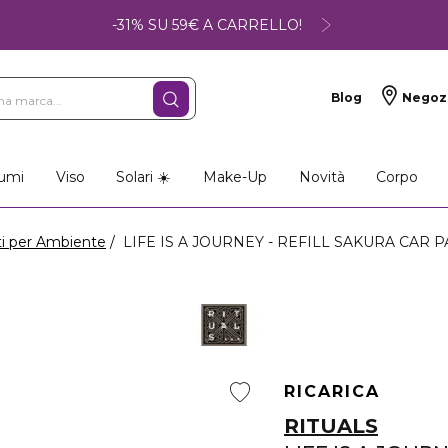
-31% SU 59€ A CARRELLO!
Blog
Negoz
umi
Viso
Solari ☀️
Make-Up
Novità
Corpo
i per Ambiente
LIFE IS A JOURNEY - REFILL SAKURA CAR P
RICARICA
RITUALS