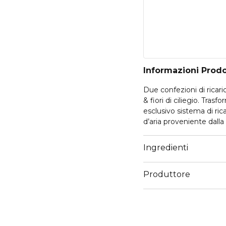
Informazioni Prod
Due confezioni di ricari
& fiori di ciliegio. Tra
esclusivo sistema di ric
d’aria proveniente dalla
fragranza che si apre con 
la fragranza cremosa de
Ingredienti
una preziosa longevità.
Produttore
Email
qualityenquiries@ritual