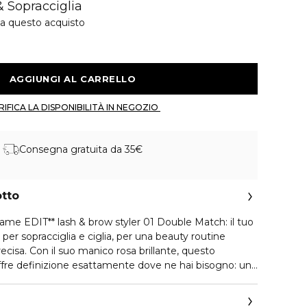
& Sopracciglia
 a questo acquisto
 AGGIUNGI AL CARRELLO 
 VERIFICA LA DISPONIBILITÀ IN NEGOZIO 
Consegna gratuita da 35€
otto
me EDIT** lash & brow styler 01 Double Match: il tuo
1 per sopracciglia e ciglia, per una beauty routine
recisa. Con il suo manico rosa brillante, questo
isogno: un
iche per levigare e fissare le sopracciglia e un pennello
e perfezionare le ciglia. Che tu punti a sopracciglia