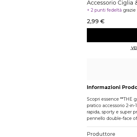
Accessorio Ciglia 
2 punti fedeltà
grazie
2,99 €
Informazioni Prod
Scopri essence **THE ga
pratico accessorio 2-in-
rapida, sporty e super p
pennello double-face offre definizione esattamente dove ne hai b
pennello a setole sintet
in silicone per separare 
Produttore