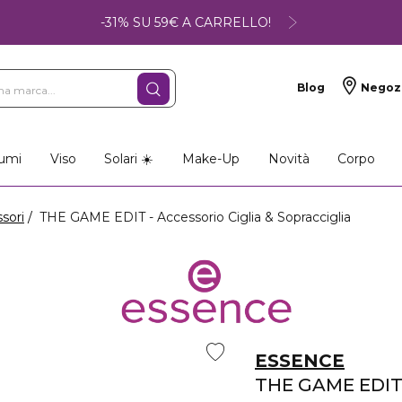
-31% SU 59€ A CARRELLO!
Blog
Negoz
umi
Viso
Solari ☀️
Make-Up
Novità
Corpo
ssori
THE GAME EDIT - Accessorio Ciglia & Sopracciglia
ESSENCE
THE GAME EDI