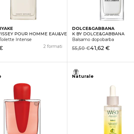
MIYAKE
DOLCE&GABBANA
D'ISSEY POUR HOMME EAU&VETIVER
K BY DOLCE&GABBANA
oilette Intense
Balsamo dopobarba
2 formati
 €
41,62 €
55,50 €
o
Naturale