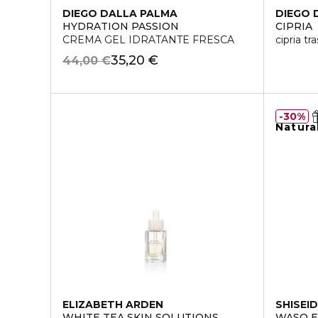
DIEGO DALLA PALMA
DIEGO 
HYDRATION PASSION
CIPRIA
CREMA GEL IDRATANTE FRESCA
cipria tr
35,20 €
44,00 €
30%
Natura
ELIZABETH ARDEN
SHISEI
WHITE TEA SKIN SOLUTIONS
WASO E