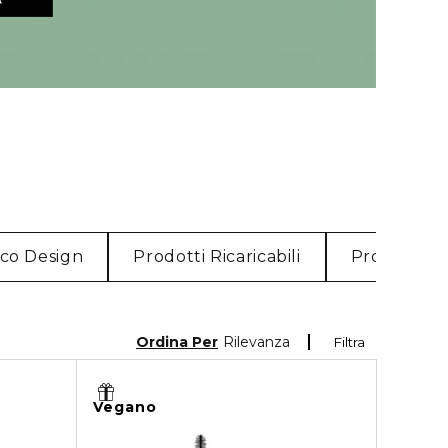
Eco Design
Prodotti Ricaricabili
Prodotti Ric
Ordina Per
Rilevanza
Filtra
Vegano