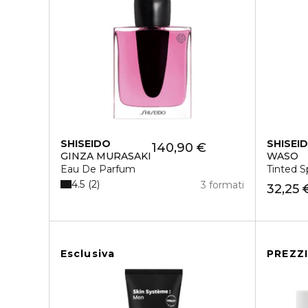
SHISEIDO
SHISEI
140,90 €
GINZA MURASAKI
WASO
Eau De Parfum
Tinted S
4.5
2
3 formati
32,25 
Esclusiva
PREZZ