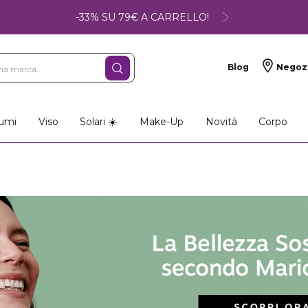
-33% SU 79€ A CARRELLO!
Blog
Negoz
umi
Viso
Solari ☀️
Make-Up
Novità
Corpo