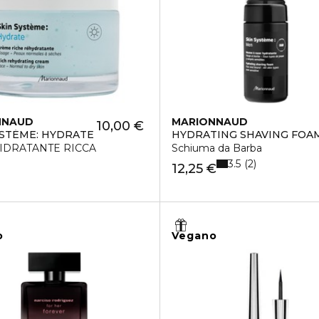
NNAUD
MARIONNAUD
10,00 €
YSTÉME: HYDRATE
HYDRATING SHAVING FOA
IDRATANTE RICCA
Schiuma da Barba
3.5
2
12,25 €
o
Vegano