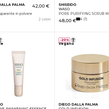
DALLA PALMA
SHISEIDO
42,00 €
WASO
asparente in polvere
PORE PURIFYING SCRUB MASK
4
1
2 colori
48,00 €
20%
le
Vegano
DO
DIEGO DALLA PALMA
YE AWAKENING ESSENCE
GOLD INFUSION