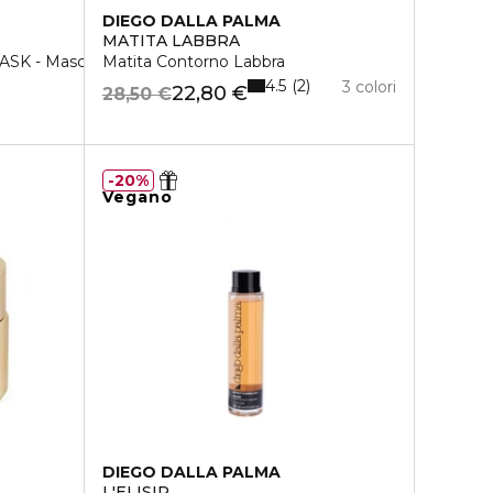
DIEGO DALLA PALMA
MATITA LABBRA
 - Maschera purificante
Matita Contorno Labbra
4.5
2
3 colori
22,80 €
28,50 €
20%
Vegano
DIEGO DALLA PALMA
L'ELISIR