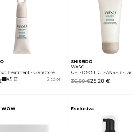
DO
SHISEIDO
WASO
pot Treatment - Correttore
GEL-TO-OIL CLEANSER - Det
4.5
2
3 colori
€
25,20 €
36,00 €
I WOW
Esclusiva