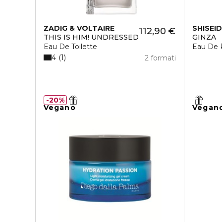
ZADIG & VOLTAIRE
SHISEI
112,90 €
THIS IS HIM! UNDRESSED
GINZA
Eau De Toilette
Eau De 
4
1
2 formati
20%
Vegano
Vegan