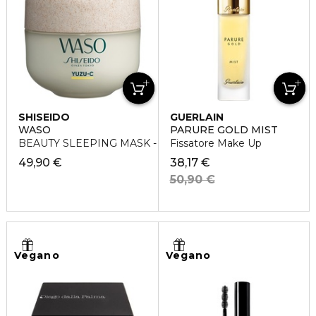
SHISEIDO
GUERLAIN
WASO
PARURE GOLD MIST
BEAUTY SLEEPING MASK - Maschera notte
Fissatore Make Up
49,90 €
38,17 €
50,90 €
Vegano
Vegano