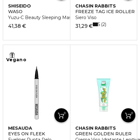
SHISEIDO
CHASIN RABBITS
WASO
FREEZE TAG ICE ROLLER
Yuzu-C Beauty Sleeping Mask Refill
Siero Viso
5
2
41,38 €
31,29 €
Vegano
MESAUDA
CHASIN RABBITS
EYES ON FLEEK
GREEN GOLDEN RULER
Eyeliner Punta Pelo
Crema Viso Idratante Lenitiva