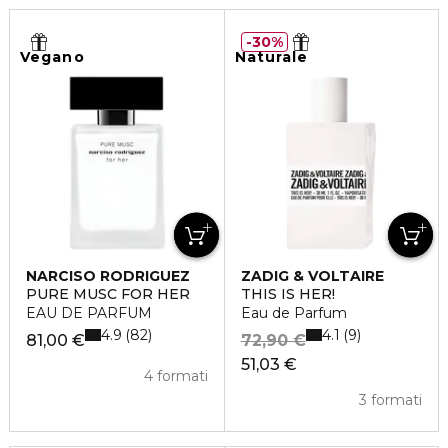
30%
Vegano
Naturale
NARCISO RODRIGUEZ
ZADIG & VOLTAIRE
PURE MUSC FOR HER
THIS IS HER!
EAU DE PARFUM
Eau de Parfum
4.9
4.1
82
9
81,00 €
72,90 €
51,03 €
4 formati
3 formati