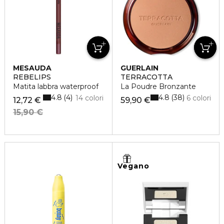
MESAUDA
GUERLAIN
REBELIPS
TERRACOTTA
Matita labbra waterproof
La Poudre Bronzante
4.8
4.8
4
38
14 colori
6 colori
12,72 €
59,90 €
15,90 €
Vegano