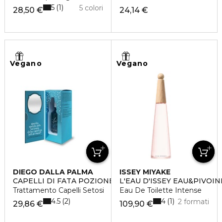
5
1
5 colori
28,50 €
24,14 €
Vegano
Vegano
DIEGO DALLA PALMA
ISSEY MIYAKE
CAPELLI DI FATA POZIONE SCIOGLI NODI
L'EAU D'ISSEY EAU&PIVOIN
Trattamento Capelli Setosi
Eau De Toilette Intense
4.5
4
2
1
2 formati
29,86 €
109,90 €