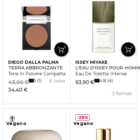
DIEGO DALLA PALMA
ISSEY MIYAKE
TERRA ABBRONZANTE
L'EAU D'ISSEY POUR HOM
Terra In Polvere Compatta
Eau De Toilette Intense
5
4.8
1
4
6 colori
43,00 €
93,90 €
34,40 €
2 formati
25%
Vegano
Vegano