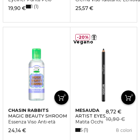
1
1
19,90 €
25,57 €
20%
Vegano
CHASIN RABBITS
MESAUDA
8,72 €
MAGIC BEAUTY SHROOM
ARTIST EYES
10,90 €
Essenza Viso Anti-età
Matita Occhi
5
1
24,14 €
8 colori