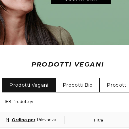
PRODOTTI VEGANI
Prodotti Vegani
Prodotti Bio
Prodotti
40 Prodotti visualizzati
168 Prodotto/i
Ordina per
Rilevanza
Filtra