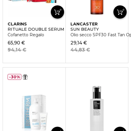
CLARINS
LANCASTER
RITUALE DOUBLE SERUM EYE
SUN BEAUTY
Cofanetto Regalo
Olio secco SPF30 Fast Tan O
65,90 €
29,14 €
94,14 €
44,83 €
30%