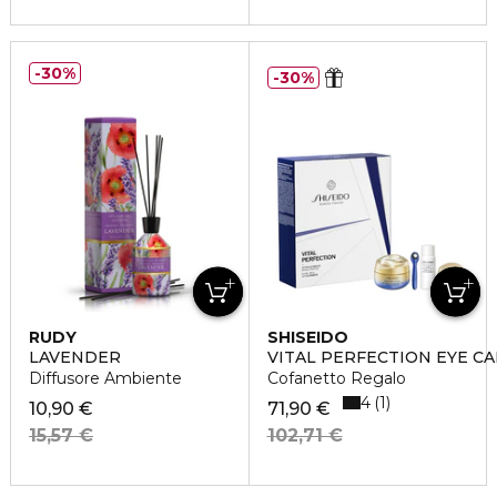
30%
30%
RUDY
SHISEIDO
LAVENDER
VITAL PERFECTION EYE CA
Diffusore Ambiente
Cofanetto Regalo
4
1
10,90 €
71,90 €
15,57 €
102,71 €