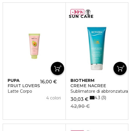
30%
SUN CARE
PUPA
BIOTHERM
16,00 €
FRUIT LOVERS
CREME NACREE
Latte Corpo
Sublimatore di abbronzatura
4.3
3
4 colori
30,03 €
42,90 €