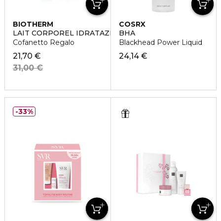
BIOTHERM
COSRX
LAIT CORPOREL IDRATAZIONE POTENZIATA
BHA
Cofanetto Regalo
Blackhead Power Liquid
21,70 €
24,14 €
31,00 €
33%