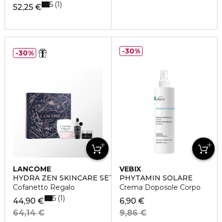
5
1
52,25 €
30%
30%
LANCÔME
VEBIX
HYDRA ZEN SKINCARE SET
PHYTAMIN SOLARE
Cofanetto Regalo
Crema Doposole Corpo
5
1
44,90 €
6,90 €
64,14 €
9,86 €