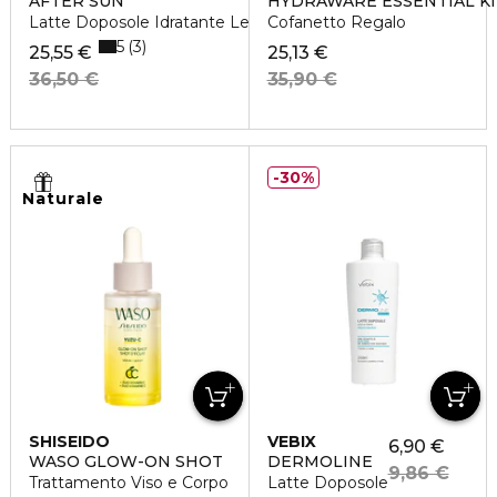
AFTER SUN
HYDRAWARE ESSENTIAL KI
Latte Doposole Idratante Lenitivo
Cofanetto Regalo
5
3
25,55 €
25,13 €
36,50 €
35,90 €
30%
Naturale
SHISEIDO
VEBIX
6,90 €
WASO GLOW-ON SHOT
DERMOLINE
9,86 €
Trattamento Viso e Corpo
Latte Doposole