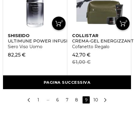
SHISEIDO
COLLISTAR
ULTIMUNE POWER INFUSING CONCENTRATE
CREMA-GEL ENERGIZZANT
Siero Viso Uomo
Cofanetto Regalo
82,25 €
42,70 €
61,00 €
PAGINA SUCCESSIVA
1
···
6
7
8
9
10