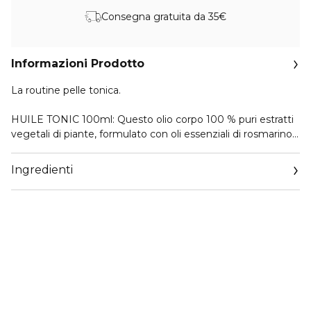
Consegna gratuita da 35€
Informazioni Prodotto
La routine pelle tonica.
HUILE TONIC 100ml: Questo olio corpo 100 % puri estratti
vegetali di piante, formulato con oli essenziali di rosmarino,
geranio e menta, aiuta a rassodare, tonificare e migliorare
l'elasticità della pelle, attenuando la visibilità delle
Ingredienti
smagliature. L'olio di nocciola fissa l'idratazione e lascia la
pelle morbida e vellutata. Le essenze aromatiche
favoriscono una sensazione di benessere assoluto. Non
macchia.
EXFOLIATING BODY SCRUB 30ml: Il gommage corpo che
leviga le zone ruvide per una pelle ultra morbida, come
nuova.
Grazie all’olio di anacardo bio e ai microgranuli naturali al
100%, Gommage Esfoliante Rinnovatore è un trattamento