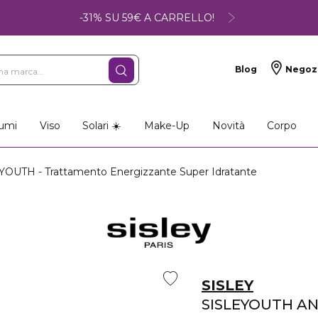
-31% SU 59€ A CARRELLO!
Blog
Negoz
umi
Viso
Solari ☀️
Make-Up
Novità
Corpo
OUTH - Trattamento Energizzante Super Idratante
SISLEY
SISLEYOUTH A