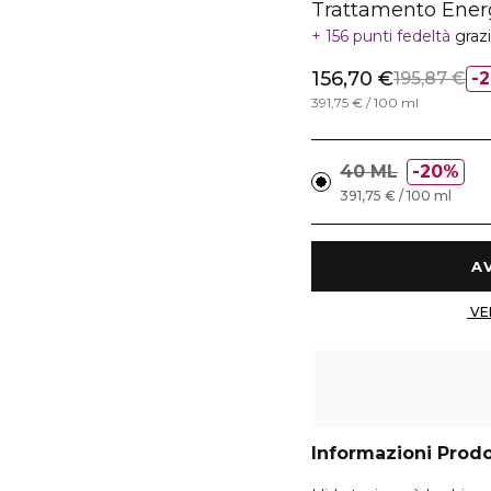
Trattamento Energ
156 punti fedeltà
graz
156,70 €
195,87 €
391,75 € / 100 ml
40 ML
20%
391,75 € / 100 ml
Informazioni Prod