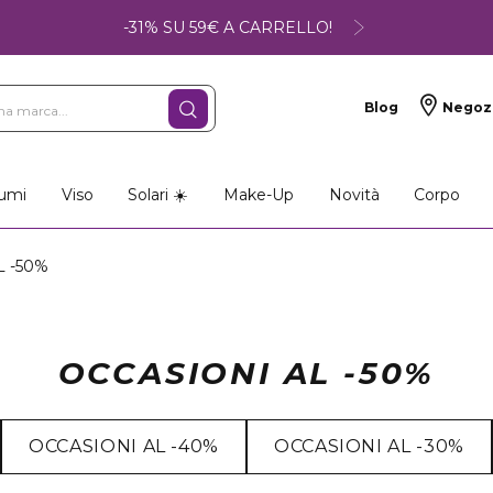
-31% SU 59€ A CARRELLO!
Blog
Negoz
umi
Viso
Solari ☀️
Make-Up
Novità
Corpo
 -50%
OCCASIONI AL -50%
OCCASIONI AL -40%
OCCASIONI AL -30%