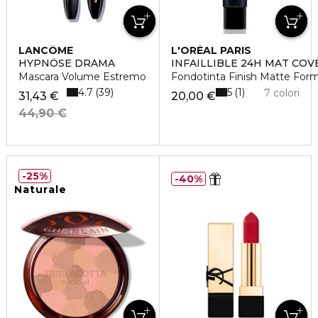
LANCÔME
L'ORÉAL PARIS
HYPNÔSE DRAMA
INFAILLIBLE 24H MAT COV
Mascara Volume Estremo
Fondotinta Finish Matte For
4.7
5
39
1
7 colori
31,43 €
20,00 €
44,90 €
25%
40%
Naturale