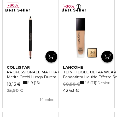
30%
30%
Best Seller
Best Seller
COLLISTAR
LANCÔME
PROFESSIONALE MATITA OCCHI
TEINT IDOLE ULTRA WEAR
Matita Occhi Lunga Durata
Fondotinta Liquido Effetto S
4.9
4.5
16
21
15 colori
18,13 €
60,90 €
25,90 €
42,63 €
14 colori