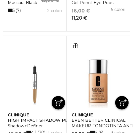
15,90 €
Mascara Black
Gel Pencil Eye Pops
5 colori
5
7
2 colori
16,00 €
11,20 €
CLINIQUE
CLINIQUE
HIGH IMPACT SHADOW PLAY
EVEN BETTER CLINICAL
Shadow+Definer
MAKEUP FONDOTINTA ANTI
4.1
4
20
6
11 colori
9 colori