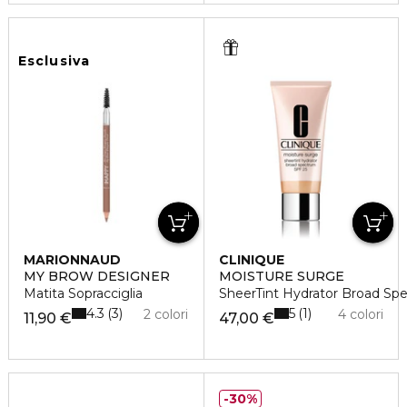
Esclusiva
MARIONNAUD
CLINIQUE
MY BROW DESIGNER
MOISTURE SURGE
Matita Sopracciglia
SheerTint Hydrator Broad Sp
4.3
5
3
1
2 colori
4 colori
11,90 €
47,00 €
30%