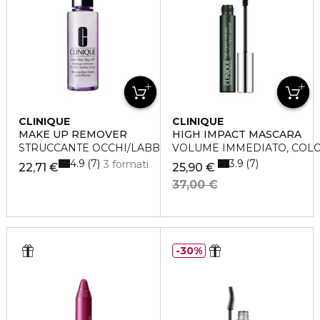
CLINIQUE
CLINIQUE
MAKE UP REMOVER
HIGH IMPACT MASCARA
STRUCCANTE OCCHI/LABBRA TAKE THE DAY OFF
VOLUME IMMEDIATO, COL
4.9
3.9
7
7
3 formati
22,71 €
25,90 €
37,00 €
30%