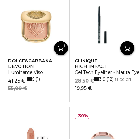
DOLCE&GABBANA
CLINIQUE
DEVOTION
HIGH IMPACT
Illuminante Viso
Gel Tech Eyeliner - Matita Eyel
5
3.9
1
12
8 colori
41,25 €
28,50 €
55,00 €
19,95 €
30%