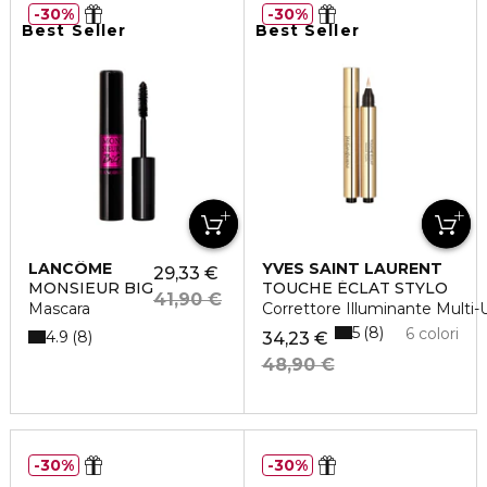
30%
30%
Best Seller
Best Seller
LANCÔME
YVES SAINT LAURENT
29,33 €
MONSIEUR BIG
TOUCHE ÉCLAT STYLO
41,90 €
Mascara
Correttore Illuminante Multi-
5
8
6 colori
4.9
8
34,23 €
48,90 €
30%
30%