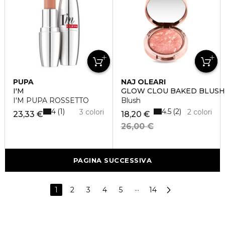
PUPA
NAJ OLEARI
I'M
GLOW CLOU BAKED BLUSH
I'M PUPA ROSSETTO
Blush
4
4.5
1
2
3 colori
2 colori
23,33 €
18,20 €
26,00 €
PAGINA SUCCESSIVA
1
2
3
4
5
···
14