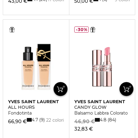
43,00 €
50,00 €
30%
YVES SAINT LAURENT
YVES SAINT LAURENT
ALL HOURS
CANDY GLOW
Fondotinta
Balsamo Labbra Colorato
4.7
4.8
9
84
22 colori
66,90 €
46,90 €
32,83 €