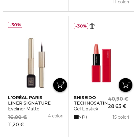
11 colori
30%
30%
L'ORÉAL PARIS
SHISEIDO
40,90 €
LINER SIGNATURE
TECHNOSATIN
28,63 €
Eyeliner Matte
Gel Lipstick
4 colori
5
2
16,00 €
15 colori
11,20 €