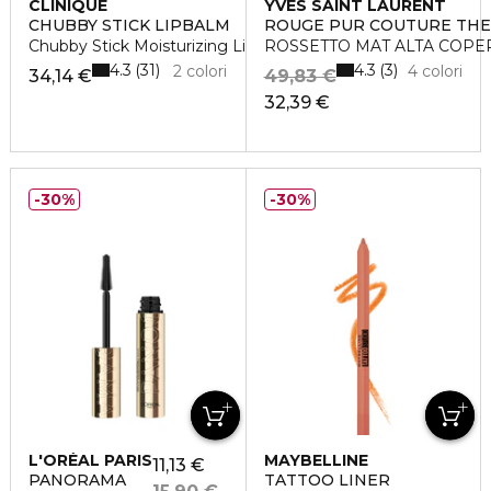
CLINIQUE
YVES SAINT LAURENT
CHUBBY STICK LIPBALM
ROUGE PUR COUTURE THE
Chubby Stick Moisturizing Lip Balm
ROSSETTO MAT ALTA COPE
4.3
4.3
31
3
2 colori
4 colori
34,14 €
49,83 €
32,39 €
30%
30%
L'ORÉAL PARIS
MAYBELLINE
11,13 €
PANORAMA
TATTOO LINER