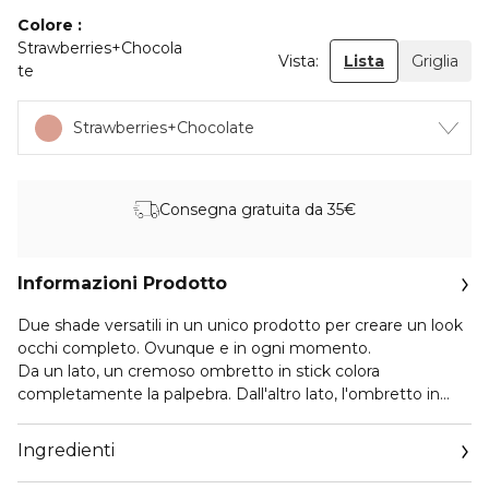
Colore
Strawberries+Chocola
Vista:
Lista
Griglia
te
Strawberries+Chocolate
Consegna gratuita da 35€
Informazioni Prodotto
Due shade versatili in un unico prodotto per creare un look
occhi completo. Ovunque e in ogni momento.
Da un lato, un cremoso ombretto in stick colora
completamente la palpebra. Dall'altro lato, l'ombretto in
polvere con applicatore in spugna di precisione definisce e
intensifica lo sguardo.
Ingredienti
Disponibile in 10 tonalità perfettamente complementari. Da
tonalità più neutre a più intense, troverai tutte le shade