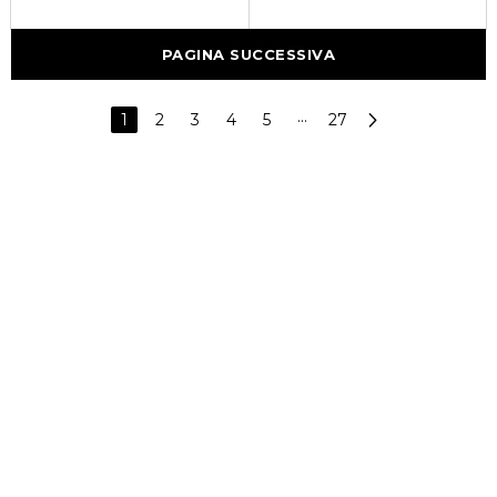
PAGINA SUCCESSIVA
1
2
3
4
5
···
27