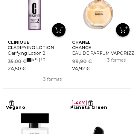
CLINIQUE
CHANEL
CLARIFYING LOTION
CHANCE
Clarifying Lotion 2
EAU DE PARFUM VAPORIZ
4.9
30
3 formati
35,00 €
99,90 €
24,50 €
74,92 €
3 formati
40%
Vegano
Pianeta Green