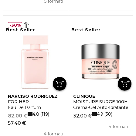
5 formati
30%
Best Seller
Best Seller
NARCISO RODRIGUEZ
CLINIQUE
FOR HER
MOISTURE SURGE 100H
Eau De Parfum
Crema-Gel Auto-Idratante
4.8
4.9
119
30
82,00 €
32,00 €
57,40 €
4 formati
4 formati