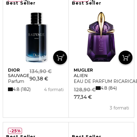
Best Seller
Best Seller
DIOR
MUGLER
134,90 €
SAUVAGE
ALIEN
90,38 €
Parfum
EAU DE PARFUM RICARICA
4.8
84
4.8
182
4 formati
128,90 €
77,34 €
3 formati
25%
Best Seller
Best Seller