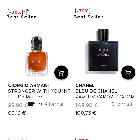
30%
30%
Best Seller
Best Seller
GIORGIO ARMANI
CHANEL
STRONGER WITH YOU INTENSELY
BLEU DE CHANEL
Eau De Parfum
PARFUM VAPORIZZATORE
5
7
4 formati
3 formati
85,90 €
143,90 €
60,13 €
100,73 €