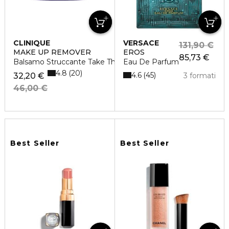
CLINIQUE
VERSACE
131,90 €
MAKE UP REMOVER
EROS
85,73 €
Balsamo Struccante Take The Day Off
Eau De Parfum
4.8
20
4.6
45
32,20 €
3 formati
46,00 €
Best Seller
Best Seller