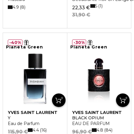
5
1
4.9
8
22,33 €
31,90 €
40%
30%
Pianeta Green
Pianeta Green
YVES SAINT LAURENT
YVES SAINT LAURENT
Y
BLACK OPIUM
Eau de Parfum
EAU DE PARFUM
4.4
4.8
16
84
115,90 €
96,90 €