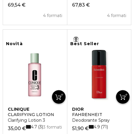
69,54 €
67,83 €
4 formati
4 formati
Novità
Best Seller
CLINIQUE
DIOR
CLARIFYING LOTION
FAHRENHEIT
Clarifying Lotion 3
Deodorante Spray
4.7
4.9
3
71
3 formati
35,00 €
51,90 €