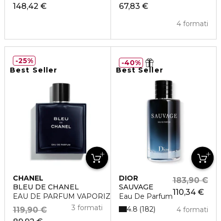
148,42 €
67,83 €
4 formati
25%
40%
Best Seller
Best Seller
CHANEL
DIOR
183,90 €
BLEU DE CHANEL
SAUVAGE
110,34 €
EAU DE PARFUM VAPORIZZATORE
Eau De Parfum
3 formati
4.8
182
119,90 €
4 formati