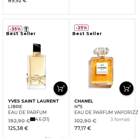
89,92 €
25%
35%
Best Seller
Best Seller
YVES SAINT LAURENT
CHANEL
LIBRE
N°5
EAU DE PARFUM
EAU DE PARFUM VAPORIZ
4.6
31
3 formati
192,90 €
102,90 €
125,38 €
77,17 €