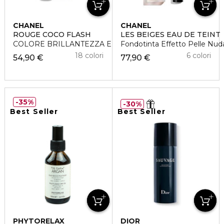
CHANEL
CHANEL
ROUGE COCO FLASH
LES BEIGES EAU DE TEINT
COLORE BRILLANTEZZA E INTENSITÀ IN UN FLASH
Fondotinta Effetto Pelle Nud
18 colori
6 colori
54,90 €
77,90 €
35%
30%
Best Seller
Best Seller
PHYTORELAX
DIOR