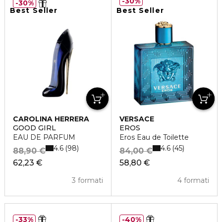
30%
30%
Best Seller
Best Seller
CAROLINA HERRERA
VERSACE
GOOD GIRL
EROS
EAU DE PARFUM
Eros Eau de Toilette
4.6
4.6
98
45
88,90 €
84,00 €
62,23 €
58,80 €
3 formati
4 formati
33%
40%