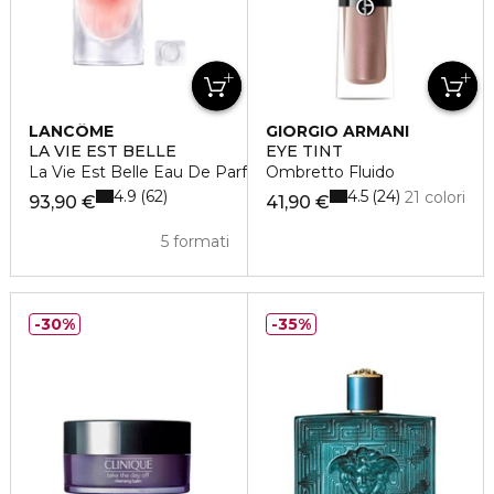
LANCÔME
GIORGIO ARMANI
LA VIE EST BELLE
EYE TINT
La Vie Est Belle Eau De Parfum
Ombretto Fluido
4.9
4.5
62
24
21 colori
93,90 €
41,90 €
5 formati
30%
35%