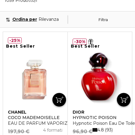
40 Prodotti visualizzati
1059 Prodotto/i
Ordina per
Rilevanza
Filtra
25%
30%
Best Seller
Best Seller
CHANEL
DIOR
COCO MADEMOISELLE
HYPNOTIC POISON
EAU DE PARFUM VAPORIZZATORE
Hypnotic Poison Eau De Toile
4.8
93
4 formati
197,90 €
96,90 €