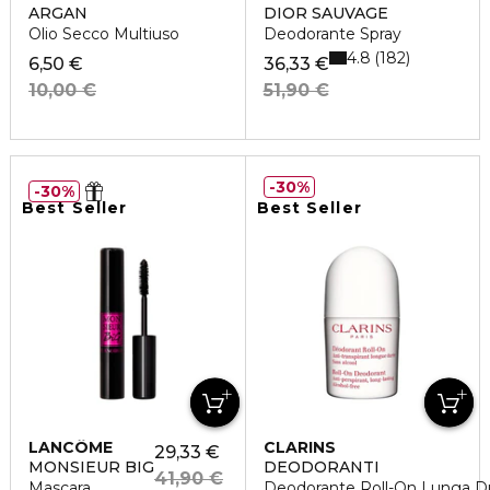
ARGAN
DIOR SAUVAGE
Olio Secco Multiuso
Deodorante Spray
4.8
182
6,50 €
36,33 €
10,00 €
51,90 €
30%
30%
Best Seller
Best Seller
LANCÔME
CLARINS
29,33 €
MONSIEUR BIG
DEODORANTI
41,90 €
Mascara
Deodorante Roll-On Lunga D