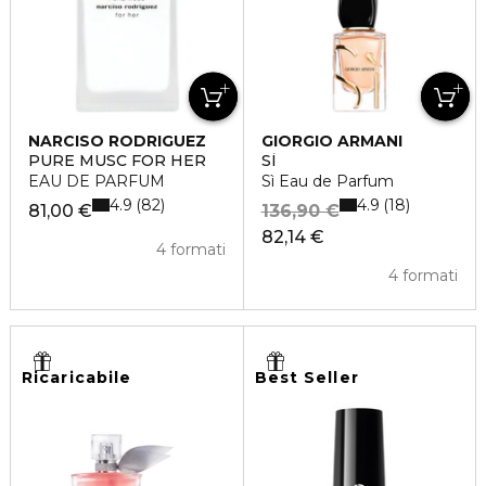
NARCISO RODRIGUEZ
GIORGIO ARMANI
PURE MUSC FOR HER
SÌ
EAU DE PARFUM
Sì Eau de Parfum
4.9
4.9
82
18
81,00 €
136,90 €
82,14 €
4 formati
4 formati
Ricaricabile
Best Seller