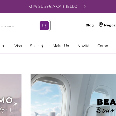
-31% SU 59€ A CARRELLO!
Blog
Negoz
umi
Viso
Solari ☀️
Make-Up
Novità
Corpo