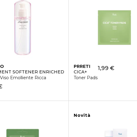
DO
PRRETI
1,99 €
MENT SOFTENER ENRICHED
CICA+
Viso Emolliente Ricca
Toner Pads
€
Novità