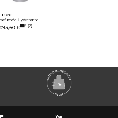
E LUNE
arfumée Hydratante
5
2
93,60 €
€