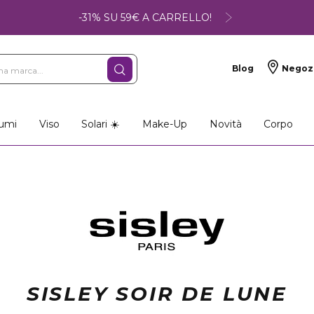
-31% SU 59€ A CARRELLO!
Blog
Negoz
umi
Viso
Solari ☀️
Make-Up
Novità
Corpo
SISLEY SOIR DE LUNE