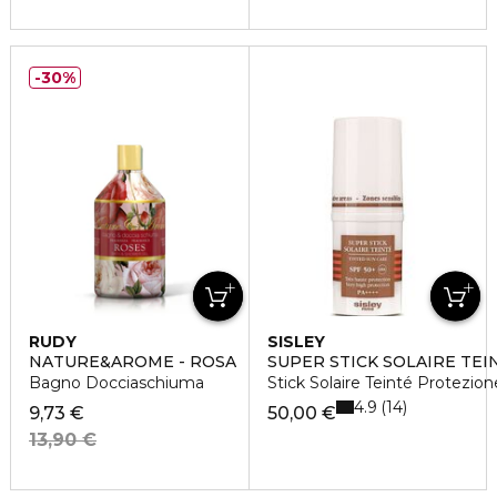
30%
RUDY
SISLEY
NATURE&AROME - ROSA
SUPER STICK SOLAIRE TEI
Bagno Docciaschiuma
Stick Solaire Teinté Protezion
4.9
14
9,73 €
50,00 €
13,90 €