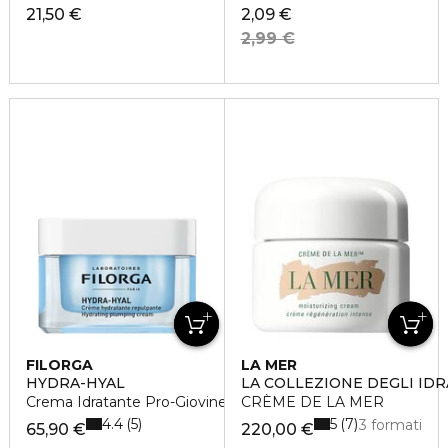
21,50 €
2,09 €
2,99 €
FILORGA
LA MER
HYDRA-HYAL
LA COLLEZIONE DEGLI ID
Crema Idratante Pro-Giovinezza
CRÈME DE LA MER
4.4
5
5
7
3 formati
65,90 €
220,00 €