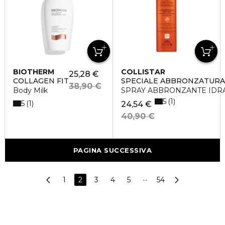
BIOTHERM
COLLISTAR
25,28 €
COLLAGEN FIT
SPECIALE ABBRONZATURA
38,90 €
Body Milk
SPRAY ABBRONZANTE IDRA
5
1
5
1
24,54 €
40,90 €
PAGINA SUCCESSIVA
1
2
3
4
5
···
54