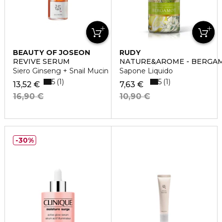
BEAUTY OF JOSEON
RUDY
REVIVE SERUM
NATURE&AROME - BERGA
Siero Ginseng + Snail Mucin
Sapone Liquido
5
5
1
1
13,52 €
7,63 €
16,90 €
10,90 €
30%