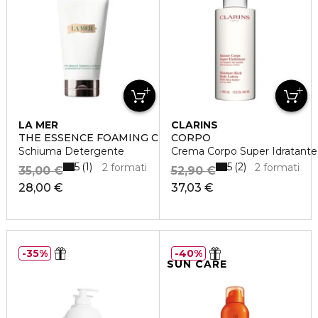
LA MER
CLARINS
THE ESSENCE FOAMING CLEANSER
CORPO
Schiuma Detergente
Crema Corpo Super Idratante
5
5
1
2
2 formati
2 formati
35,00 €
52,90 €
28,00 €
37,03 €
35%
40%
SUN CARE