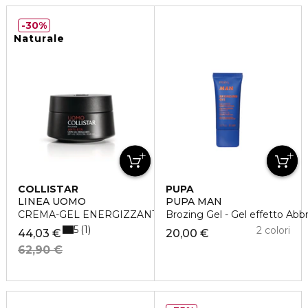
30%
Naturale
COLLISTAR
PUPA
LINEA UOMO
PUPA MAN
CREMA-GEL ENERGIZZANTE ANTI-ETA'
Brozing Gel - Gel effetto Abb
5
1
2 colori
44,03 €
20,00 €
62,90 €