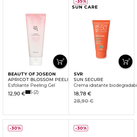
35%
SUN CARE
BEAUTY OF JOSEON
SVR
APRICOT BLOSSOM PEELING GEL
SUN SECURE
Esfoliante Peeling Gel
Crema idratante biodegradab
5
2
12,90 €
18,78 €
28,90 €
30%
30%