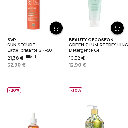
SVR
BEAUTY OF JOSEON
SUN SECURE
GREEN PLUM REFRESHING
Latte Idratante SPF50+
Detergente Gel
5
1
21,38 €
10,32 €
32,90 €
12,90 €
20%
30%