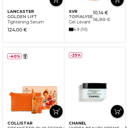
LANCASTER
SVR
10,14 €
GOLDEN LIFT
TOPIALYSE
16,90 €
Tightening Serum
Gel Levant
4.9
10
124,00 €
25%
40%
COLLISTAR
CHANEL