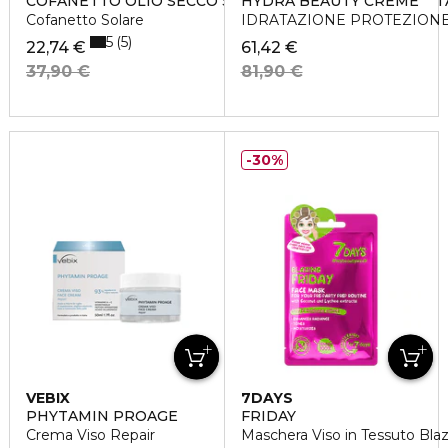
COFANETTO OLIO SECCO SUPERABBRONZANTE IDRATA
HYDRA BEAUTY CRÈME
Cofanetto Solare
IDRATAZIONE PROTEZIONE
5
5
22,74 €
61,42 €
37,90 €
81,90 €
30%
VEBIX
7DAYS
PHYTAMIN PROAGE
FRIDAY
Crema Viso Repair
Maschera Viso in Tessuto Blaz