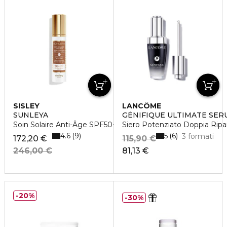
SISLEY
LANCÔME
SUNLEYA
GÉNIFIQUE ULTIMATE SER
Soin Solaire Anti-Âge SPF50+
Siero Potenziato Doppia Ripa
4.6
5
9
6
3 formati
172,20 €
115,90 €
246,00 €
81,13 €
20%
30%