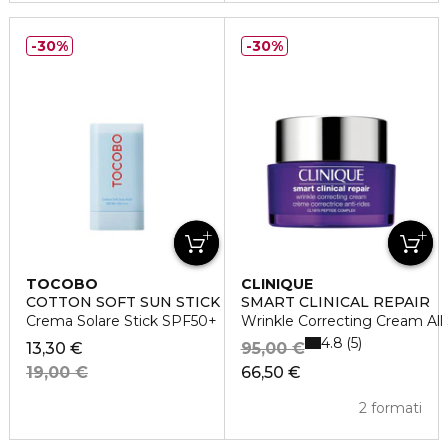
30%
30%
TOCOBO
CLINIQUE
COTTON SOFT SUN STICK SPF50+
SMART CLINICAL REPAIR
Crema Solare Stick SPF50+
Wrinkle Correcting Cream All
4.8
5
13,30 €
95,00 €
19,00 €
66,50 €
2 formati