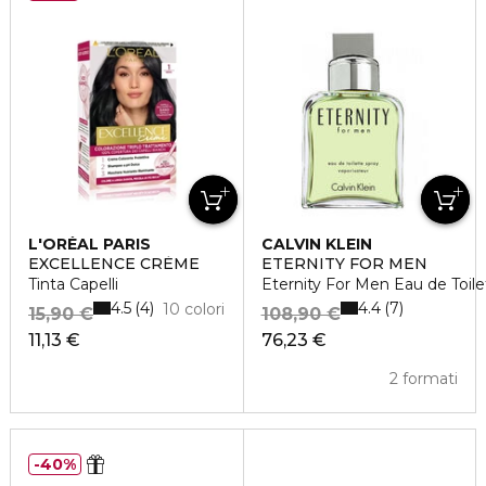
L'ORÉAL PARIS
CALVIN KLEIN
EXCELLENCE CRÈME
ETERNITY FOR MEN
Tinta Capelli
Eternity For Men Eau de Toile
4.5
4.4
4
7
10 colori
15,90 €
108,90 €
11,13 €
76,23 €
2 formati
40%