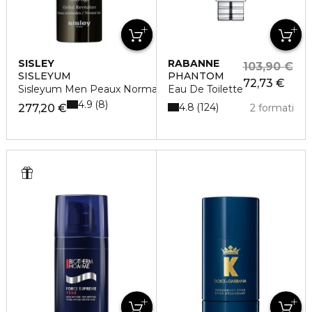
SISLEY
RABANNE
103,90 €
SISLEYUM
PHANTOM
72,73 €
Sisleyum Men Peaux Normale 50Ml
Eau De Toilette
4.9
8
4.8
124
277,20 €
2 formati