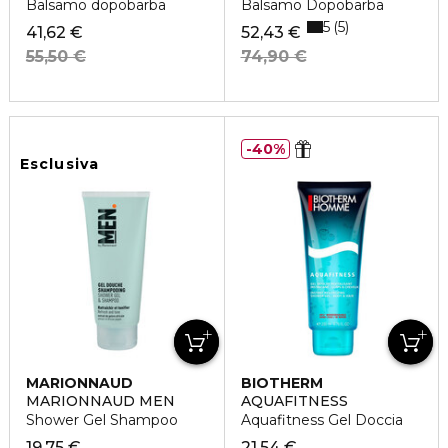
Balsamo dopobarba
Balsamo Dopobarba
5
5
41,62 €
52,43 €
55,50 €
74,90 €
40%
Esclusiva
MARIONNAUD
BIOTHERM
MARIONNAUD MEN
AQUAFITNESS
Shower Gel Shampoo
Aquafitness Gel Doccia
19,75 €
21,54 €