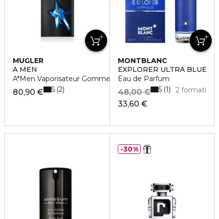
MUGLER
MONTBLANC
A MEN
EXPLORER ULTRA BLUE
A*Men Vaporisateur Gomme Eau de Toilette
Eau de Parfum
5
5
2
1
2 formati
80,90 €
48,00 €
33,60 €
30%