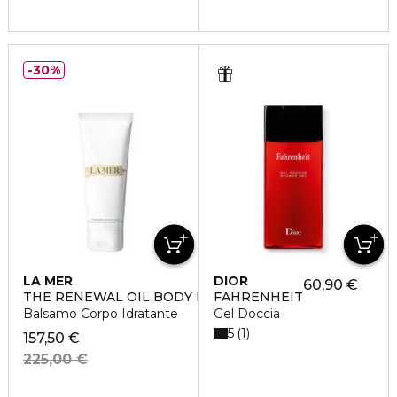
30%
LA MER
DIOR
60,90 €
THE RENEWAL OIL BODY BALM
FAHRENHEIT
Balsamo Corpo Idratante
Gel Doccia
5
1
157,50 €
225,00 €