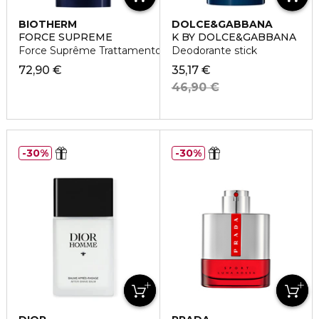
BIOTHERM
DOLCE&GABBANA
FORCE SUPREME
K BY DOLCE&GABBANA
Force Suprême Trattamento Contorno Occhi Anti-età
Deodorante stick
72,90 €
35,17 €
46,90 €
30%
30%