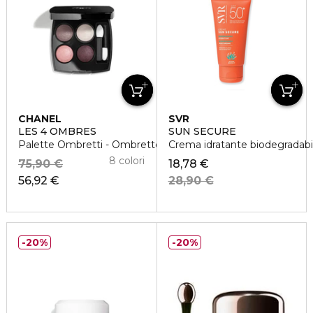
CHANEL
SVR
LES 4 OMBRES
SUN SECURE
Palette Ombretti - Ombretto dai Molteplici Effetti
Crema idratante biodegradab
8 colori
75,90 €
18,78 €
56,92 €
28,90 €
20%
20%