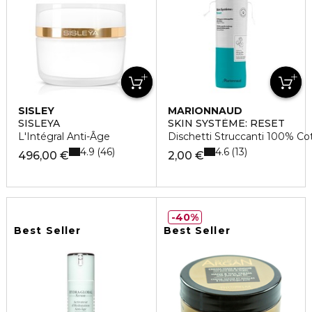
SISLEY
MARIONNAUD
SISLEYA
SKIN SYSTÈME: RESET
L'Intégral Anti-Âge
Dischetti Struccanti 100% Co
4.9
4.6
46
13
496,00 €
2,00 €
40%
Best Seller
Best Seller