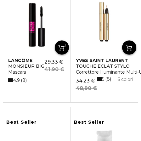
LANCÔME
YVES SAINT LAURENT
29,33 €
MONSIEUR BIG
TOUCHE ÉCLAT STYLO
41,90 €
Mascara
Correttore Illuminante Multi-
5
8
6 colori
4.9
8
34,23 €
48,90 €
Best Seller
Best Seller