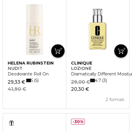
HELENA RUBINSTEIN
CLINIQUE
NUDIT
LOZIONE
Deodorante Roll On
Dramatically Different Moistu
5
4.7
5
3
29,33 €
29,00 €
41,90 €
20,30 €
2 formati
30%