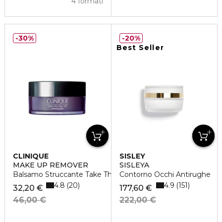
4 formati
30%
20%
Best Seller
CLINIQUE
SISLEY
MAKE UP REMOVER
SISLEYA
Balsamo Struccante Take The Day Off
Contorno Occhi Antirughe
4.8
4.9
20
151
32,20 €
177,60 €
46,00 €
222,00 €