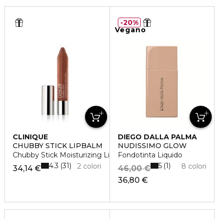
20%
Vegano
CLINIQUE
DIEGO DALLA PALMA
CHUBBY STICK LIPBALM
NUDISSIMO GLOW
Chubby Stick Moisturizing Lip Balm
Fondotinta Liquido
4.3
5
31
1
2 colori
8 colori
34,14 €
46,00 €
36,80 €