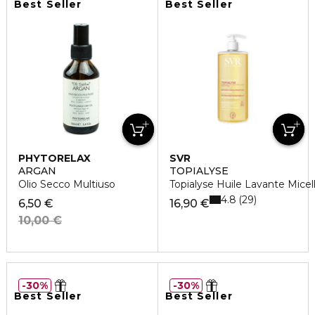
Best Seller
Best Seller
PHYTORELAX
SVR
ARGAN
TOPIALYSE
Olio Secco Multiuso
Topialyse Huile Lavante Mice
4.8
29
6,50 €
16,90 €
10,00 €
30%
30%
Best Seller
Best Seller