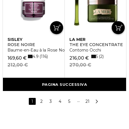
SISLEY
LA MER
ROSE NOIRE
THE EYE CONCENTRATE
Baume-en-Eau à la Rose Noire
Contorno Occhi
4.9
5
116
2
169,60 €
216,00 €
212,00 €
270,00 €
PAGINA SUCCESSIVA
1
2
3
4
5
···
21