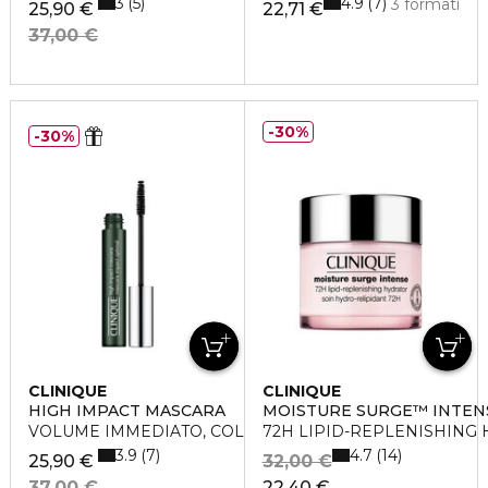
3
4.9
5
7
3 formati
25,90 €
22,71 €
37,00 €
30%
30%
CLINIQUE
CLINIQUE
HIGH IMPACT MASCARA
MOISTURE SURGE™ INTEN
VOLUME IMMEDIATO, COLORE INTENSO
72H LIPID-REPLENISHING
3.9
4.7
7
14
25,90 €
32,00 €
37,00 €
22,40 €