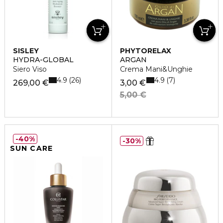
SISLEY
PHYTORELAX
HYDRA-GLOBAL
ARGAN
Siero Viso
Crema Mani&Unghie
4.9
4.9
26
7
269,00 €
3,00 €
5,00 €
40%
30%
SUN CARE