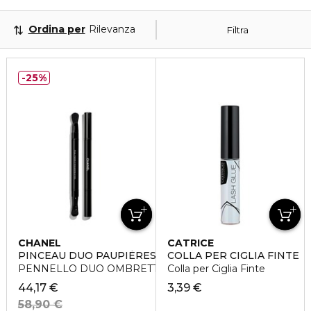
Ordina per
Rilevanza
Filtra
25%
CHANEL
CATRICE
PINCEAU DUO PAUPIÈRES RÉTRACTABLE N°200
COLLA PER CIGLIA FINTE
PENNELLO DUO OMBRETTO RETRAIBILE
Colla per Ciglia Finte
44,17 €
3,39 €
58,90 €