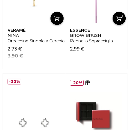
VERAMÉ
ESSENCE
NINA
BROW BRUSH
Orecchino Singolo a Cerchio Oro
Pennello Sopracciglia
2,73 €
2,99 €
3,90 €
30%
20%