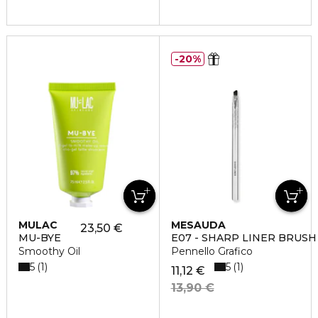
20%
MULAC
MESAUDA
23,50 €
MU-BYE
E07 - SHARP LINER BRUSH
Smoothy Oil
Pennello Grafico
5
5
1
1
11,12 €
13,90 €