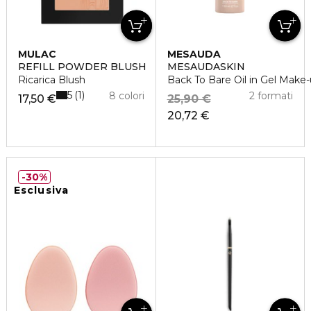
MULAC
MESAUDA
REFILL POWDER BLUSH
MESAUDASKIN
Ricarica Blush
Back To Bare Oil in Gel Mak
5
1
8 colori
2 formati
17,50 €
25,90 €
20,72 €
30%
Esclusiva