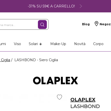
-31% SU 59€ A CARRELLO!
Blog
Negoz
umi
Viso
Solari ☀️
Make-Up
Novità
Corpo
 Ciglia
LASHBOND - Siero Ciglia
OLAPLEX
LASHBOND