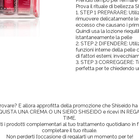
Prenditi tempo per fermare 
Prova il rituale di bellezza S
STEP 1 PREPARARE: Utiliz
rimuovere delicatamente le i
eccesso che causano i primi
Quindi usa la lozione riequil
istantaneamente la pelle
STEP 2 DIFENDERE: Utiliz
funzioni interne della pelle
di fattori esterni, invecchi
STEP 3 CORREGGERE: Tro
perfetta per te chiedendo u
provare? E allora approfitta della promozione che Shiseido ha
, ACQUISTA UNA CREMA O UN SIERO SHISEIDO e ricevi IN RE
TIME.
tutti i prodotti complementari al tuo trattamento quotidiano in
completare il tuo rituale.
Non perderti l’occasione di regalarti un momento per te!