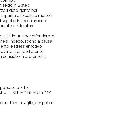
il tempo.
hiseido in 3 step.
za il detergente per
mpurità e le cellule morte in
 segni di invecchiamento.
ibrante per idratare
za Ultimune per difendere le
 che si indeboliscono a causa
amento e stress emotivo
va la crema idratante
n consiglio in profumeria
 pensato per te!
GALO IL KIT MY BEAUTY MY
 formato minitaglia, per poter