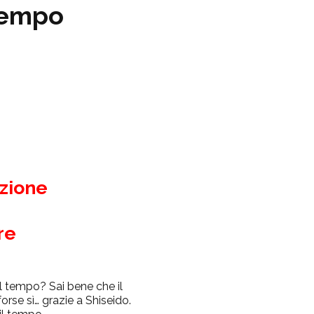
 tempo
zione
re
il tempo? Sai bene che il
rse sì… grazie a Shiseido.