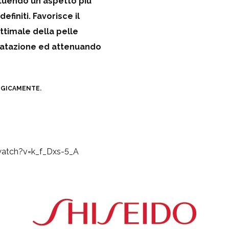
ituendo un aspetto più
efiniti. Favorisce il
ttimale della pelle
idratazione ed attenuando
GICAMENTE.
atch?v=k_f_Dxs-5_A