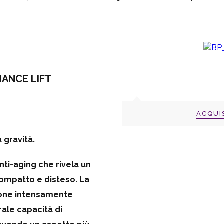
ANCE LIFT
ACQUI
gravità.
ti-aging che rivela un
compatto e disteso. La
ione intensamente
rale capacità di