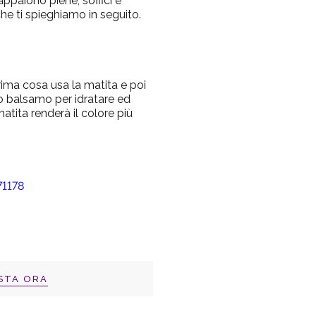
ppaiono piene, soffici e
che ti spieghiamo in seguito.
prima cosa usa la matita e poi
 o balsamo per idratare ed
atita renderà il colore più
STA ORA