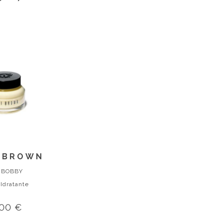
 BROWN
 BOBBY
 Idratante
,00 €