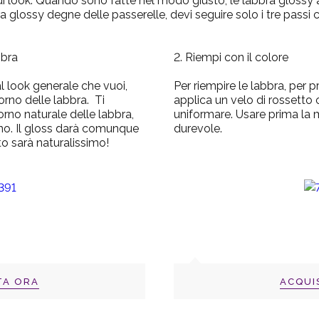
di look. Quando sono fatte nel modo giusto, le labbra glossy a
a glossy degne delle passerelle, devi seguire solo i tre passi 
bbra
2. Riempi con il colore
l look generale che vuoi,
Per riempire le labbra, per 
orno delle labbra.
Ti
applica un velo di rossetto
orno naturale delle labbra,
uniformare. Usare prima la m
rno. Il gloss darà comunque
durevole.
to sarà naturalissimo!
TA ORA
ACQUI