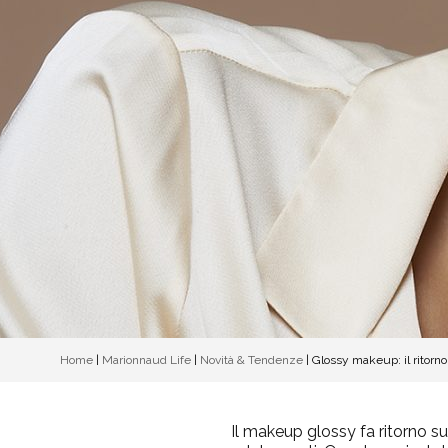
Home
|
Marionnaud Life
|
Novità & Tendenze
|
Glossy makeup: il ritorno
Il makeup glossy fa ritorno s