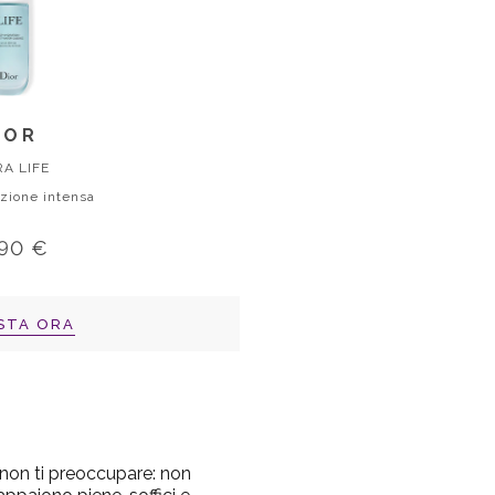
IOR
A LIFE
azione intensa
,90 €
STA ORA
, non ti preoccupare: non