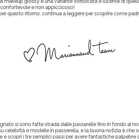
el makeup glossy è una variante sofisticata e lucente di que
 confortevole e non appiccicoso!
er questo ritorno, continua a leggere per scoprire come pad
nato si sono fatte strada dalle passerelle fino in fondo ai nost
su celebrità e modelle in passerella, e la buona notizia è che 
e e scopri i tre semplici passi per avere fantastiche palpebre 