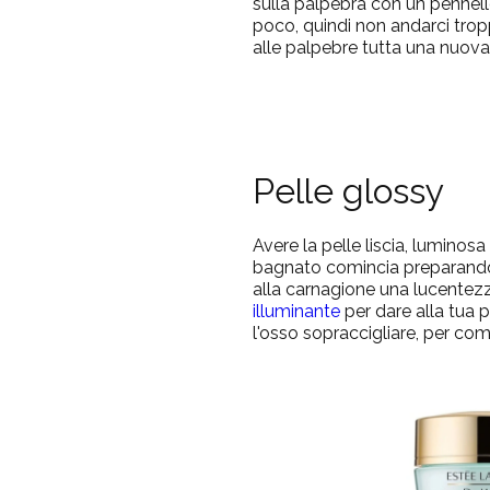
sulla palpebra con un pennell
poco, quindi non andarci trop
alle palpebre tutta una nuo
Pelle glossy
Avere la pelle liscia, lumino
bagnato comincia preparand
alla carnagione una lucentezz
illuminante
per dare alla tua p
l'osso sopraccigliare, per com