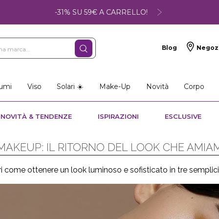
-31% SU 59€ A CARRELLO!
Blog
Negoz
umi
Viso
Solari ☀️
Make-Up
Novità
Corpo
NOVITÀ & TENDENZE
ISPIRAZIONI
ESCLUSIVE
AKEUP: IL RITORNO DEL LOOK CHE AMIAM
i come ottenere un look luminoso e sofisticato in tre semplici