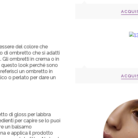
ACQUI
ssere del colore che
no di ombretto che si adatti
. Gli ombretti in crema o in
r questo look perché sono
preferisci un ombretto in
ACQUI
lico o perlato per dare un
etto di gloss per labbra
edienti per capire se lo puoi
ure un balsamo
na e applica il prodotto