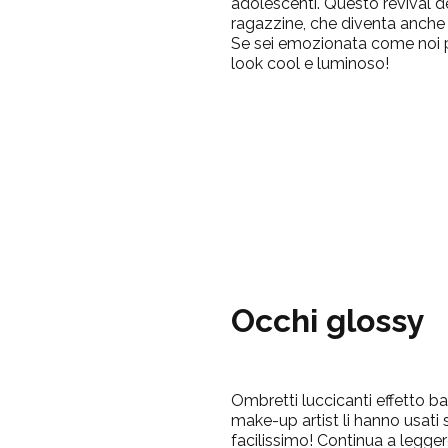
adolescenti. Questo revival d
ragazzine, che diventa anche
Se sei emozionata come noi p
look cool e luminoso!
Occhi glossy
Ombretti luccicanti effetto bag
make-up artist li hanno usati 
facilissimo! Continua a legger