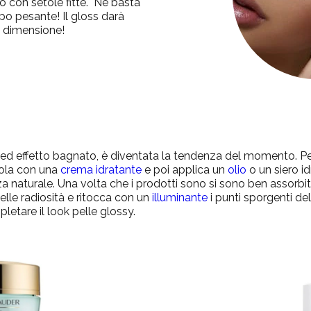
o con setole fitte. Ne basta
po pesante! Il gloss darà
va dimensione!
sa ed effetto bagnato, è diventata la tendenza del momento. Pe
ola con una
crema idratante
e poi applica un
olio
o un siero id
a naturale. Una volta che i prodotti sono si sono ben assorbit
elle radiosità e ritocca con un
illuminante
i punti sporgenti de
pletare il look pelle glossy.