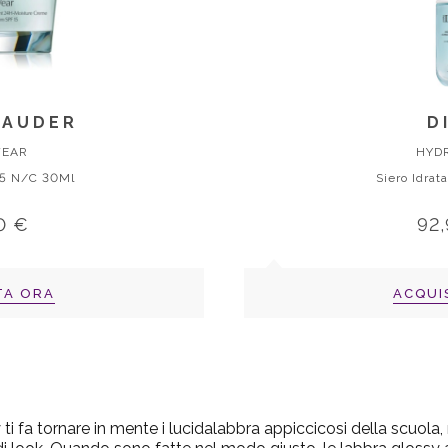
LAUDER
D
WEAR
HYDR
15 N/C 30Ml
Siero Idrat
0 €
92
TA ORA
ACQUI
y ti fa tornare in mente i lucidalabbra appiccicosi della scuola