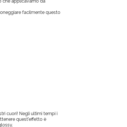
llo che applicavamo da
roneggiare facilmente questo
ri cuori! Negli ultimi tempi i
ottenere quest'effetto è
glossy.