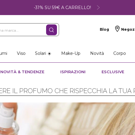
-31% SU 59€ A CARRELLO!
Blog
Negoz
umi
Viso
Solari ☀️
Make-Up
Novità
Corpo
NOVITÀ & TENDENZE
ISPIRAZIONI
ESCLUSIVE
RE IL PROFUMO CHE RISPECCHIA LA TUA