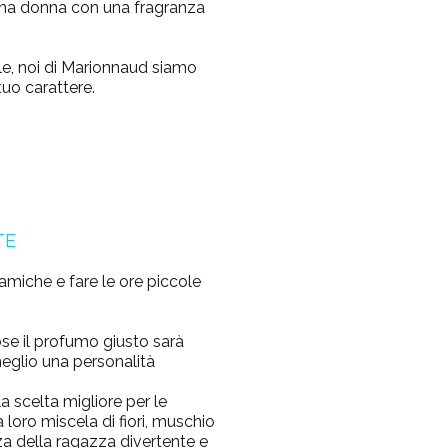
una donna con una fragranza
le,
noi di Marionnaud
siamo
tuo carattere.
TE
e amiche e fare le ore piccole
ose il profumo giusto sarà
eglio una personalità
a scelta migliore per le
 loro miscela di fiori, muschio
za della ragazza divertente e