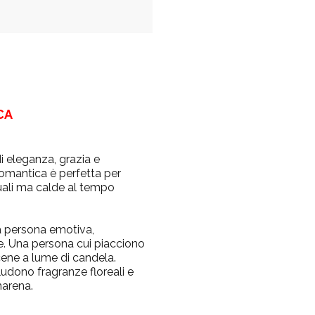
CA
i eleganza, grazia e
romantica è perfetta per
uali ma calde al tempo
a persona emotiva,
. Una persona cui piacciono
cene a lume di candela.
udono fragranze floreali e
marena.