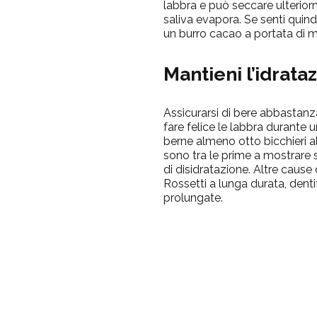
labbra e può seccare ulterior
saliva evapora. Se senti quindi 
un burro cacao a portata di 
Mantieni l’idrata
Assicurarsi di bere abbastan
fare felice le labbra durante 
berne almeno otto bicchieri al
sono tra le prime a mostrare 
di disidratazione. Altre cause 
Rossetti a lunga durata, dent
prolungate.