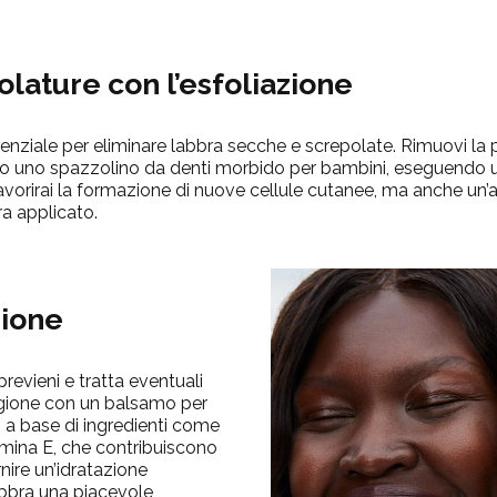
lature con l’esfoliazione
senziale per eliminare labbra secche e screpolate. Rimuovi l
 o uno spazzolino da denti morbido per bambini, eseguendo u
vorirai la formazione di nuove cellule cutanee, ma anche un’
ra applicato.
zione
revieni e tratta eventuali
agione con un balsamo per
i a base di ingredienti come
tamina E, che contribuiscono
nire un’idratazione
abbra una piacevole