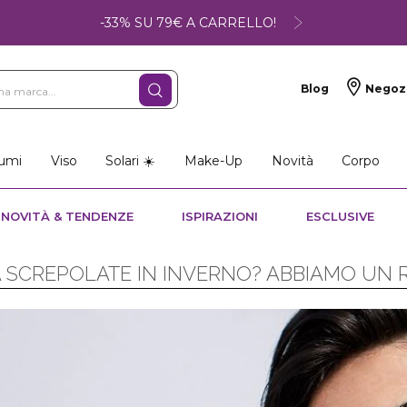
-33% SU 79€ A CARRELLO!
Blog
Negoz
umi
Viso
Solari ☀️
Make-Up
Novità
Corpo
NOVITÀ & TENDENZE
ISPIRAZIONI
ESCLUSIVE
 SCREPOLATE IN INVERNO? ABBIAMO UN R