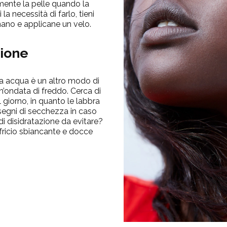
mente la pelle quando la
la necessità di farlo, tieni
mano e applicane un velo.
zione
za acqua è un altro modo di
un’ondata di freddo. Cerca di
 giorno, in quanto le labbra
segni di secchezza in caso
di disidratazione da evitare?
ifricio sbiancante e docce