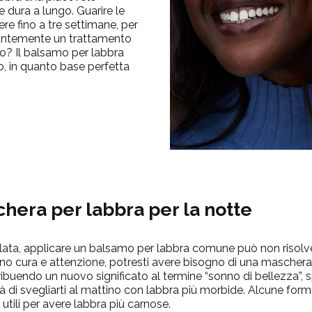
dura a lungo. Guarire le
re fino a tre settimane, per
tantemente un trattamento
o? Il balsamo per labbra
, in quanto base perfetta
hera per labbra per la notte
lata, applicare un balsamo per labbra comune può non risolve
ono cura e attenzione, potresti avere bisogno di una maschera 
ribuendo un nuovo significato al termine “sonno di bellezza”,
irà di svegliarti al mattino con labbra più morbide. Alcune fo
, utili per avere labbra più carnose.