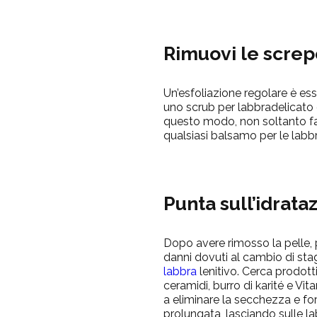
Rimuovi le screpo
Un’esfoliazione regolare è es
uno scrub per labbradelicato
questo modo, non soltanto fa
qualsiasi balsamo per le labb
Punta sull’idrata
Dopo avere rimosso la pelle, p
danni dovuti al cambio di st
labbra
lenitivo. Cerca prodott
ceramidi, burro di karité e Vi
a eliminare la secchezza e for
prolungata, lasciando sulle l