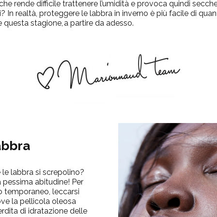
che rende difficile trattenere l’umidità e provoca quindi secche
? In realtà, proteggere le labbra in inverno è più facile di qu
e questa stagione,
a partire da adesso.
abbra
le labbra si screpolino
?
a pessima abitudine! Per
o temporaneo, leccarsi
ve la pellicola oleosa
rdita di idratazione delle