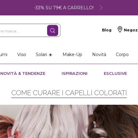
-33% SU 79€ A CARRELLO!
Blog
Negoz
umi
Viso
Solari ☀️
Make-Up
Novità
Corpo
NOVITÀ & TENDENZE
ISPIRAZIONI
ESCLUSIVE
COME CURARE I CAPELLI COLORATI