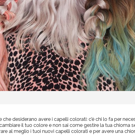
he desiderano avere i capelli colorati: c’è chi lo fa per necess
 cambiare il tuo colore e non sai come gestire la tua chioma se
are al meglio i tuoi nuovi capelli colorati
e per avere una
chio