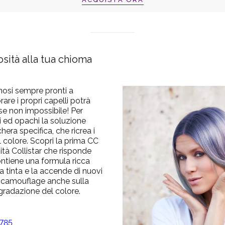
sità alla tua chioma
nosi sempre pronti a
rare i propri capelli potrà
 se non impossibile! Per
 ed opachi la soluzione
era specifica, che ricrea i
 il colore. Scopri la prima CC
vità Collistar che risponde
ntiene una formula ricca
la tinta e la accende di nuovi
to camouflage anche sulla
egradazione del colore.