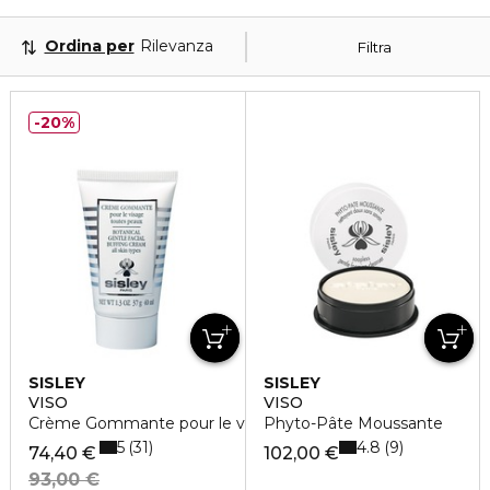
Ordina per
Rilevanza
Filtra
20%
SISLEY
SISLEY
VISO
VISO
Crème Gommante pour le visage
Phyto-Pâte Moussante
5
4.8
31
9
74,40 €
102,00 €
93,00 €