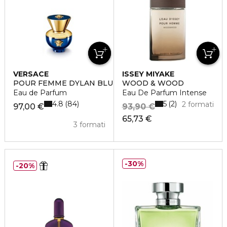
VERSACE
ISSEY MIYAKE
POUR FEMME DYLAN BLUE
WOOD & WOOD
Eau de Parfum
Eau De Parfum Intense
4.8
5
84
2
2 formati
97,00 €
93,90 €
65,73 €
3 formati
30%
20%