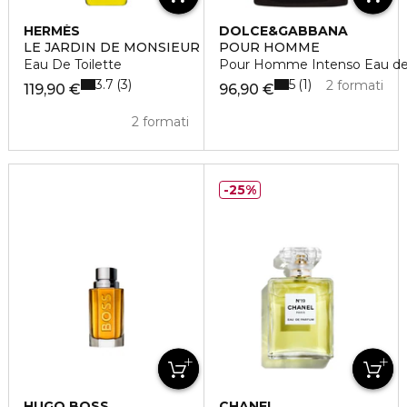
HERMÈS
DOLCE&GABBANA
LE JARDIN DE MONSIEUR LI
POUR HOMME
Eau De Toilette
Pour Homme Intenso Eau d
3.7
5
3
1
2 formati
119,90 €
96,90 €
2 formati
25%
HUGO BOSS
CHANEL