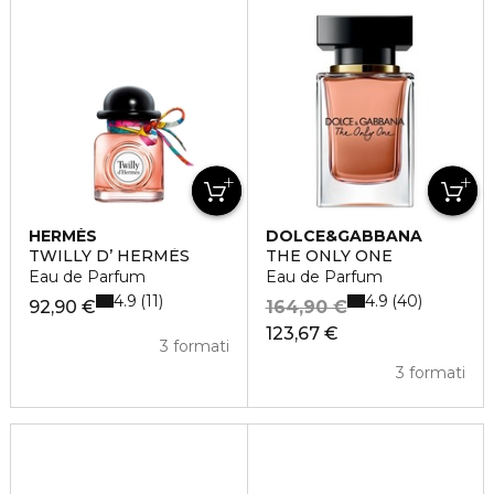
HERMÈS
DOLCE&GABBANA
TWILLY D’ HERMÈS
THE ONLY ONE
Eau de Parfum
Eau de Parfum
4.9
4.9
11
40
92,90 €
164,90 €
123,67 €
3 formati
3 formati