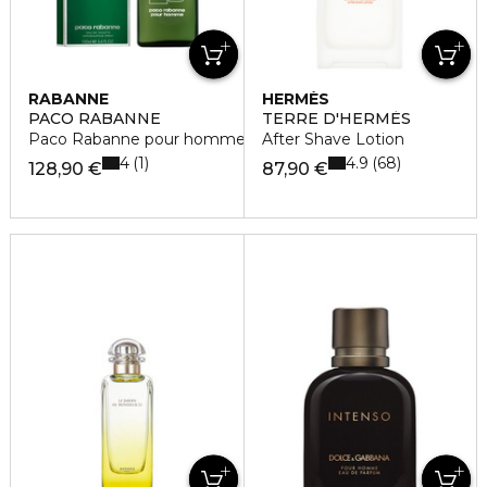
RABANNE
HERMÈS
PACO RABANNE
TERRE D'HERMÈS
Paco Rabanne pour homme eau de toilette spray
After Shave Lotion
4
4.9
1
68
128,90 €
87,90 €