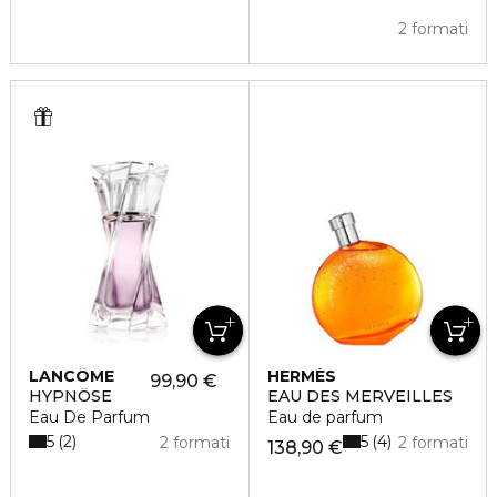
2 formati
LANCÔME
HERMÈS
99,90 €
HYPNÔSE
EAU DES MERVEILLES
Eau De Parfum
Eau de parfum
5
5
2
4
2 formati
2 formati
138,90 €