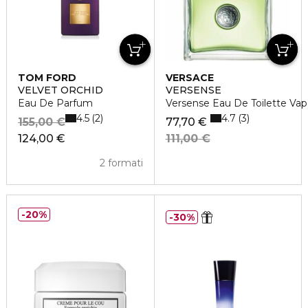
TOM FORD
VERSACE
VELVET ORCHID
VERSENSE
Eau De Parfum
Versense Eau De Toilette Vap
4.5
4.7
2
3
155,00 €
77,70 €
124,00 €
111,00 €
2 formati
20%
30%