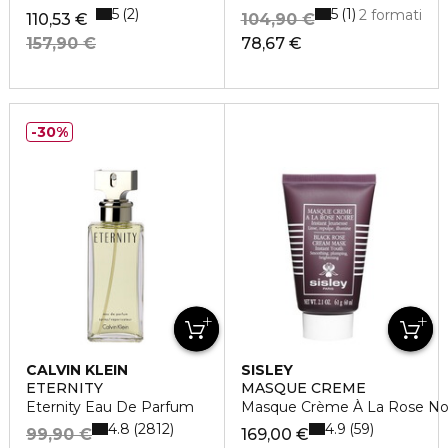
5
5
2
1
2 formati
110,53 €
104,90 €
157,90 €
78,67 €
30%
CALVIN KLEIN
SISLEY
ETERNITY
MASQUE CREME
Eternity Eau De Parfum
Masque Crème À La Rose No
4.8
4.9
2812
59
99,90 €
169,00 €