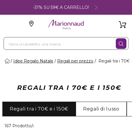
-31% SU 59€ A CARRELLO!
Idee Regalo Natale
Regali per prezzo
Regali tra i 70€ 
REGALI TRA I 70€ E I 150€
Regali tra i 70€ e i 150€
Regali di lusso
40 Prodotti visualizzati
167 Prodotto/i