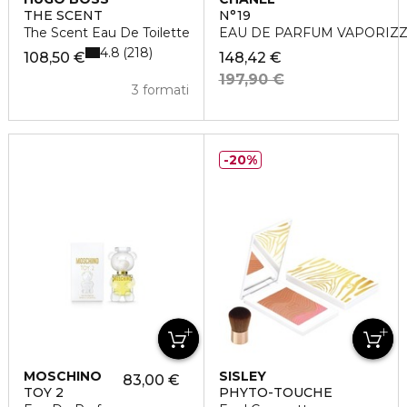
THE SCENT
N°19
The Scent Eau De Toilette
EAU DE PARFUM VAPORIZ
4.8
218
108,50 €
148,42 €
197,90 €
3 formati
20%
MOSCHINO
SISLEY
83,00 €
TOY 2
PHYTO-TOUCHE