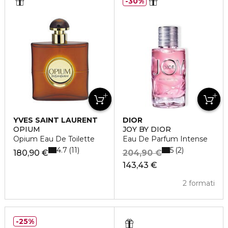
30%
YVES SAINT LAURENT
DIOR
OPIUM
JOY BY DIOR
Opium Eau De Toilette
Eau De Parfum Intense
4.7
5
11
2
180,90 €
204,90 €
143,43 €
2 formati
25%