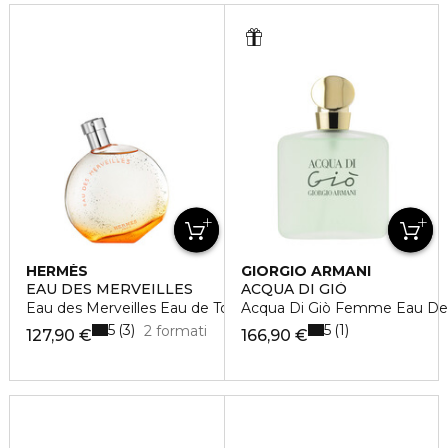
HERMÈS
GIORGIO ARMANI
EAU DES MERVEILLES
ACQUA DI GIÒ
Eau des Merveilles Eau de Toilette vaporisateur
Acqua Di Giò Femme Eau De T
5
5
3
1
2 formati
127,90 €
166,90 €