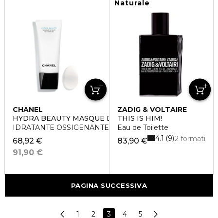
Naturale
CHANEL
ZADIG & VOLTAIRE
HYDRA BEAUTY MASQUE DE NUIT AU CAMÉLIA
THIS IS HIM!
IDRATANTE OSSIGENANTE
Eau de Toilette
4.1
9
2 formati
68,92 €
83,90 €
91,90 €
PAGINA SUCCESSIVA
1
2
3
4
5