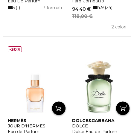
Eau De Parfum
Fard Compatto
5
4.9
1
24
3 formati
94,40 €
118,00 €
2 colori
30%
HERMÈS
DOLCE&GABBANA
JOUR D'HERMÈS
DOLCE
Eau de Parfum
Dolce Eau de Parfum