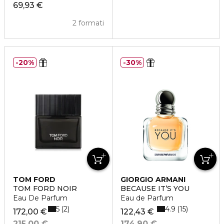
69,93 €
2 formati
20%
30%
TOM FORD
GIORGIO ARMANI
TOM FORD NOIR
BECAUSE IT’S YOU
Eau De Parfum
Eau de Parfum
5
4.9
2
15
172,00 €
122,43 €
215,00 €
174,90 €