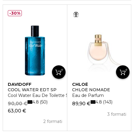
30%
DAVIDOFF
CHLOÉ
COOL WATER EDT SP
CHLOÉ NOMADE
Cool Water Eau De Toilette Spray
Eau de Parfum
4.8
4.8
50
143
90,00 €
89,90 €
63,00 €
3 formati
2 formati