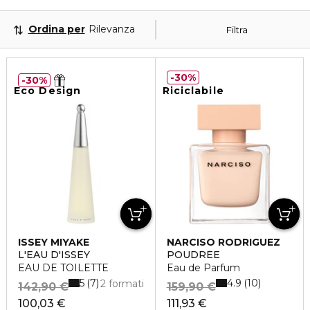
Ordina per
Rilevanza
Filtra
30%
30%
Eco Design
Riciclabile
ISSEY MIYAKE
NARCISO RODRIGUEZ
L'EAU D'ISSEY
POUDRÉE
EAU DE TOILETTE
Eau de Parfum
5
4.9
7
10
2 formati
142,90 €
159,90 €
100,03 €
111,93 €