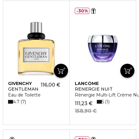
30%
GIVENCHY
LANCÔME
116,00 €
GENTLEMAN
RÉNERGIE NUIT
Eau de Toilette
Rénergie Multi-Lift Créme Nu
4.7
5
7
1
111,23 €
158,90 €