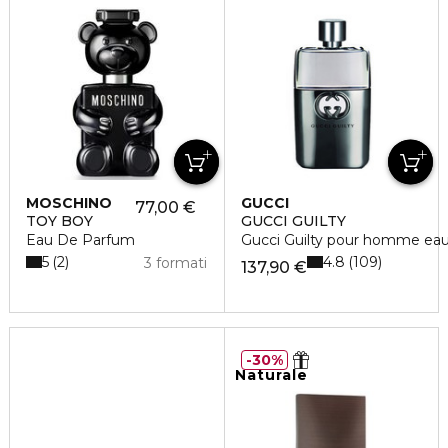
MOSCHINO
GUCCI
77,00 €
TOY BOY
GUCCI GUILTY
Eau De Parfum
Gucci Guilty pour homme eau 
5
4.8
2
109
3 formati
137,90 €
30%
Naturale