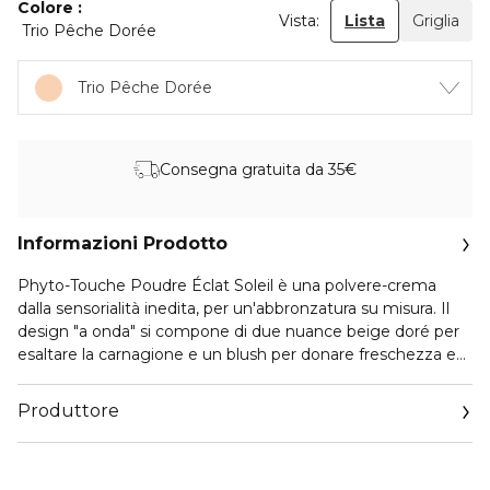
Colore
Vista:
Lista
Griglia
Trio Pêche Dorée
Trio Pêche Dorée
Consegna gratuita da 35€
Informazioni Prodotto
Phyto-Touche Poudre Éclat Soleil è una polvere-crema
dalla sensorialità inedita, per un'abbronzatura su misura. Il
design "a onda" si compone di due nuance beige doré per
esaltare la carnagione e un blush per donare freschezza e
luminosità. Una texture impercettibile che si fonde sulla
pelle come una crema per donare levigatezza, omogeneità
Produttore
senza creare l'effetto polvere. La pelle è istantaneamente
più bella. Phyto-Touche si fonde con la pelle per un
Email
maquillage impeccabile e duraturo. La formula non
www.sisley-paris.com