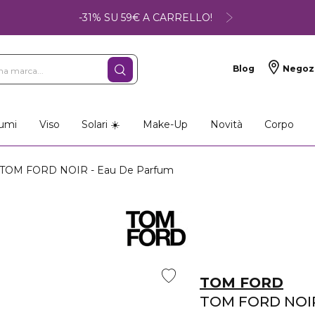
-31% SU 59€ A CARRELLO!
Blog
Negoz
umi
Viso
Solari ☀️
Make-Up
Novità
Corpo
TOM FORD NOIR - Eau De Parfum
TOM FORD
TOM FORD NOI