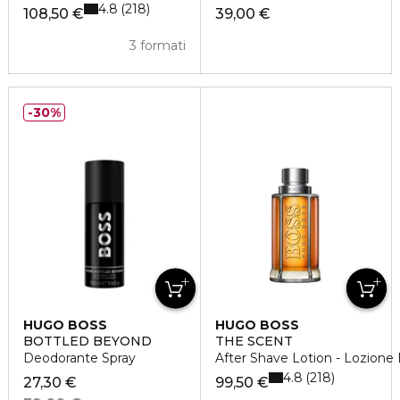
4.8
218
108,50 €
39,00 €
3 formati
30%
HUGO BOSS
HUGO BOSS
BOTTLED BEYOND
THE SCENT
Deodorante Spray
After Shave Lotion - Lozion
4.8
218
27,30 €
99,50 €