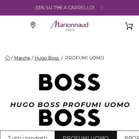
-33% SU 79€ A CARRELLO!
Marche
Hugo Boss
PROFUMI UOMO
HUGO BOSS PROFUMI UOMO
Tutti i prodotti
PROFUMI UOMO
PRO