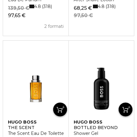
4.8
4.8
318
318
139,50 €
68,25 €
97,65 €
97,50 €
2 formati
HUGO BOSS
HUGO BOSS
THE SCENT
BOTTLED BEYOND
The Scent Eau De Toilette
Shower Gel