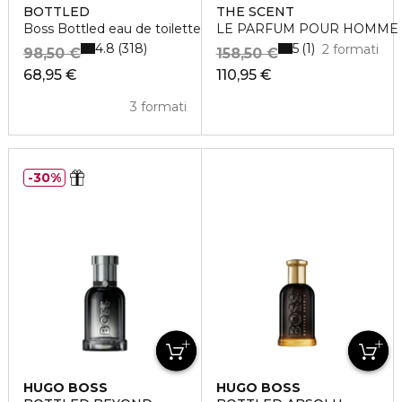
BOTTLED
THE SCENT
Boss Bottled eau de toilette vaporisateur
LE PARFUM POUR HOMME
4.8
5
318
1
2 formati
98,50 €
158,50 €
68,95 €
110,95 €
3 formati
30%
HUGO BOSS
HUGO BOSS